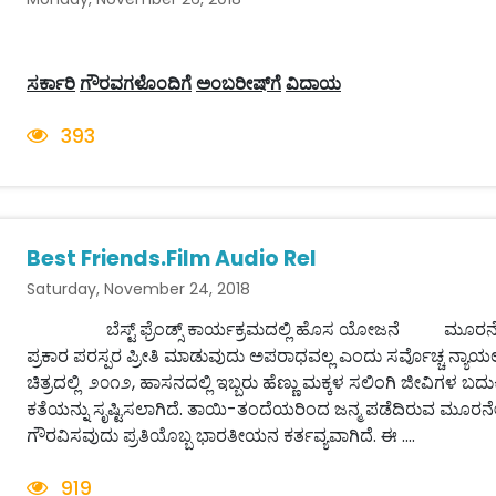
ಸರ್ಕಾರಿ
ಗೌರವಗಳೊಂದಿಗೆ
ಅಂಬರೀಷ್
ಗೆ
ವಿದಾಯ
393
Best Friends.Film Audio Rel
Saturday, November 24, 2018
ಬೆಸ್ಟ್ ಫ್ರೆಂಡ್ಸ್ ಕಾರ್ಯಕ್ರಮದಲ್ಲಿ ಹೊಸ ಯೋಜನೆ ಮೂರನೇ 
ಪ್ರಕಾರ ಪರಸ್ಪರ ಪ್ರೀತಿ ಮಾಡುವುದು ಅಪರಾಧವಲ್ಲ ಎಂದು ಸರ್ವೊಚ್ಚ ನ್ಯಾಯಲವರು
ಚಿತ್ರದಲ್ಲಿ ೨೦೧೨, ಹಾಸನದಲ್ಲಿ ಇಬ್ಬರು ಹೆಣ್ಣು ಮಕ್ಕಳ ಸಲಿಂಗಿ ಜೀವಿಗಳ ಬದು
ಕತೆಯನ್ನು ಸೃಷ್ಟಿಸಲಾಗಿದೆ. ತಾಯಿ-ತಂದೆಯರಿಂದ ಜನ್ಮ ಪಡೆದಿರುವ ಮೂರ
ಗೌರವಿಸವುದು ಪ್ರತಿಯೊಬ್ಬ ಭಾರತೀಯನ ಕರ್ತವ್ಯವಾಗಿದೆ. ಈ ....
919