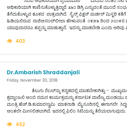
ಸಿಬಿಐ ಅಧಿಕಾರಿಯಾಗಿ ಪ್ರಿಯಾಮಣಿ ಮದುವೆ ನಂತರ ನಟಿ ಪ್ರಿಯಾಮ
ಅಧಿಕಾರಿಯಾಗಿ ಕಾಣಿಸುಕೊಳ್ಳುತ್ತಿದ್ದಾರೆ. ೩೬೦ ಡಿಗ್ರಿ ಎನ್ನುವಂತೆ ಮುಂದೆ
ತೆಗೆದುಕೊಳ್ಳುವ ತೂಕದ ಪಾತ್ರವಾಗಿದೆ. ಸೈನ್ಸ್ ಫಿಕ್ಷನ್ ಮರ್ಡರ್ ಮಿಸ್ಟರಿ 
ಹಿಡಿಯಲಿರುವ ರಾಜಿಆನಂದ್‌ಲೀಲಾ ಹೇಳುವಂತೆ ೧೯೫೬ ರಿಂದ ೨೦೧೯ರ ವರ
ಯಾವುದಾದರೂ ತಪ್ಪನ್ನು ಮಾಡುತ್ತಾನೆ. ಇದನ್ನು ಮಾಡಬೇಡಿ ಎಂದು ಅರಿವು ಮ
403
Dr.Ambarish Shraddanjali
Friday, November 30, 2018
ತೆಲುಗು ರೆಬಲ್‌ನ್ನು ಕನ್ನಡದಲ್ಲಿ ಮಾಡಬೇಕಾಗಿತ್ತು - ಮುಖ್ಯಮಂತ
ಶ್ರದ್ದಾಂಜಲಿ ಅಂಬಿ ನಮನ ಕಾರ್ಯಕ್ರಮನ್ನು ಕರ್ನಾಟಕ ವಾಣಿಜ್ಯ ಮಂಡಯು ಡ
ಮಂತ್ರಿ ಹೆಚ್.ಡಿ.ಕುಮಾರಸ್ವಾಮಿ ಮಾತನಾಡಿ ಮೈಸೂರಿನಲ್ಲಿ ಈಗಾಗಲೇ ಸಿದ್ದರಾಮ
ಅಂತಲೇ ಮೀಸಲಿಡಲಾಗಿದೆ. ಇದರಲ್ಲಿ ಫಿಲಿಂ ಸಿಟಿಯನ್ನು ತೆರೆಯಲಾಗುವುದು. 
452