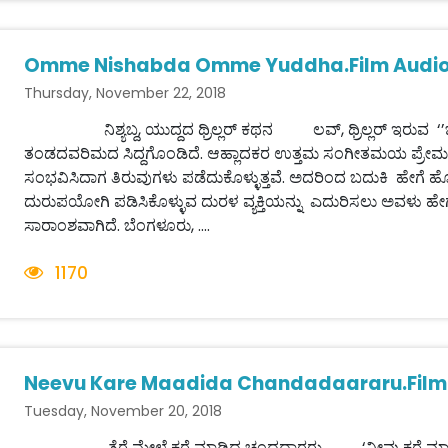
Omme Nishabda Omme Yuddha.Film Audio
Thursday, November 22, 2018
ನಿಶ್ಯಬ್ದ, ಯುದ್ದದ ಥ್ರಿಲ್ಲರ್ ಕಥನ ಲವ್, ಥ್ರಿಲ್ಲರ್ ಇರುವ ‘’ಒಮ್ಮೆ ನ
ತಂಡದವರಿಮದ ಸಿದ್ದಗೊಂಡಿದೆ. ಆಹ್ಲಾದಕರ ಉತ್ತಮ ಸಂಗೀತಮಯ ಪ್ರೇ
ಸಂಭವಿಸಿದಾಗ ತಿರುವುಗಳು ಪಡೆದುಕೊಳ್ಳುತ್ತವೆ. ಅದರಿಂದ ಬದುಕಿ ಹೇಗೆ ಹೊರಗ
ದುರುಪಯೋಗಿ ಪಡಿಸಿಕೊಳ್ಳುವ ದುರಳ ವ್ಯಕ್ತಿಯನ್ನು ಎದುರಿಸಲು ಅವಳು ಹ
ಸಾರಾಂಶವಾಗಿದೆ. ಬೆಂಗಳೂರು, ....
1170
Neevu Kare Maadida Chandadaararu.Film R
Tuesday, November 20, 2018
ತೆರೆ ಮೇಲೆ ಕರೆ ಮಾಡಿದ ಚಂದದಾರರು ‘ನೀವು ಕರೆ ಮಾಡಿದ 