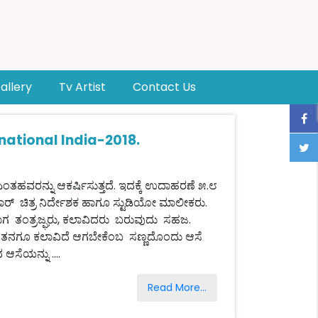
allery
Tv Artist
Contact Us
national India-2018.
ಹವರನ್ನು ಆಕರ್ಷಿಸುತ್ತದೆ. ಇದಕ್ಕೆ ಉದಾಹರಣೆ ೫.೮
ಾರ್ ಚಿತ್ರ ನಿರ್ದೇಶಕ ಹಾಗೂ ಸ್ಟುಡಿಯೋ ಮಾಲೀಕರು.
ವಾಗ ತಂತ್ರಜ್ಘರು, ಕಲಾವಿದರು ಬರುವುದು ಸಹಜ.
್ತಾ ತನಗೂ ಕಲಾವಿದೆ ಆಗಬೇಕೆಂಬ ಸಣ್ಣದೊಂದು ಆಸೆ
ಆಸೆಯನ್ನು ....
Read More...