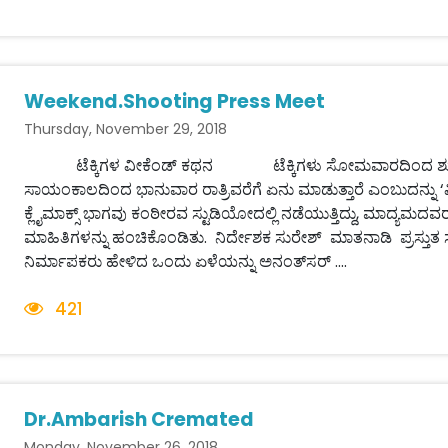
Weekend.Shooting Press Meet
Thursday, November 29, 2018
ಟೆಕ್ಕಿಗಳ ವೀಕೆಂಡ್ ಕಥನ ಟೆಕ್ಕಿಗಳು ಸೋಮವಾರದಿಂದ ಶುಕ್ರವಾರದವ
ಸಾಯಂಕಾಲದಿಂದ ಭಾನುವಾರ ರಾತ್ರಿವರೆಗೆ ಏನು ಮಾಡುತ್ತಾರೆ ಎಂಬುದನ್ನು ‘ವೀಕ
ಕ್ಲೈಮಾಕ್ಸ್ ಭಾಗವು ಕಂಠೀರವ ಸ್ಟುಡಿಯೋದಲ್ಲಿ ನಡೆಯುತ್ತಿದ್ದು, ಮಾದ್ಯಮದವ
ಮಾಹಿತಿಗಳನ್ನು ಹಂಚಿಕೊಂಡಿತು. ನಿರ್ದೇಶಕ ಸುರೇಶ್ ಮಾತನಾಡಿ ಪ್ರಸ್ತುತ ಸಾ
ನಿರ್ಮಾಪಕರು ಹೇಳಿದ ಒಂದು ಏಳೆಯನ್ನು ಅನಂತ್‌ಸರ್ ....
421
Dr.Ambarish Cremated
Monday, November 26, 2018