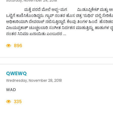
Saturday, November 24, 2018
ಮತ್ತೆ ಪರದೆ ಮೇಲೆ ಅಪ್ಪ-ಮಗ ಮಿ.ಡೂಪ್ಲಿಕೇಟ್ ಮತ್ತು ಅರ್ಜುನ್ ಚ
ಒಟ್ಟಿಗೆ ಕಾಣಿಸಿಕೊಂಡಿದ್ದರು. ಗ್ಯಾಪ್ ನಂತರ ಹೊಸ ಚಿತ್ರ ‘ರುಧಿರ’ ದಲ್ಲಿ ಸೇ
ಅಧಿಕಾರಿಯಾಗಿ ದೇವರಾಜ್ ನಟಿಸುತ್ತಿದ್ದಾರೆ. ಕೆಲವು ತಿಂಗಳ ಹಿಂದೆ ಹೆಸರಿಡ
ವಿಜಯಪ್ರಕಾಶ್ ಚೂಚ್ಚಲಬಾರಿ ಸಂಗೀತ ನಿರ್ದಶನ ಮಾಡುತ್ತಿದ್ದು ಹಾಡುಗಳ ಧ್ವ
ನಂತರ ಸಿನಿಮಾ ಏನಾಯಿತು ಎಂಬುದರ ....
896
QWEWQ
Wednesday, November 28, 2018
WAD
335