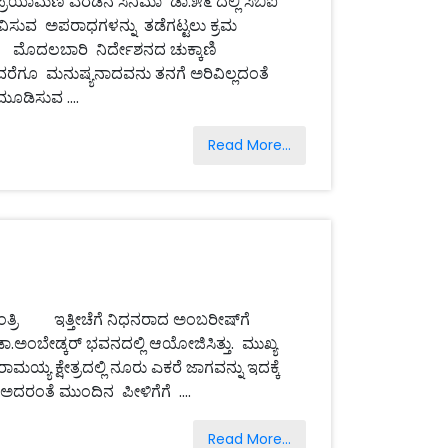
ಣಿ ಎರಡನೆ ಸಿನಿಮಾ ‘ಡಾ.೫೬’ದಲ್ಲಿ ಸಿಬಿಐ
 ಸಂಭವಿಸುವ ಅಪರಾಧಗಳನ್ನು ತಡೆಗಟ್ಟಲು ಕ್ರಮ
ಕತೆಗೆ ಮೊದಲಬಾರಿ ನಿರ್ದೇಶನದ ಚುಕ್ಕಾಣಿ
ೆಗೂ ಮನುಷ್ಯನಾದವನು ತನಗೆ ಅರಿವಿಲ್ಲದಂತೆ
ೂಡಿಸುವ ....
Read More...
್ರಿ ಇತ್ತೀಚೆಗೆ ನಿಧನರಾದ ಅಂಬರೀಷ್‌ಗೆ
ಾ.ಅಂಬೇಡ್ಕರ್ ಭವನದಲ್ಲಿ ಆಯೋಜಿಸಿತ್ತು. ಮುಖ್ಯ
ಯ್ಯ ಕ್ಷೇತ್ರದಲ್ಲಿ ನೂರು ಎಕರೆ ಜಾಗವನ್ನು ಇದಕ್ಕೆ
ಅದರಂತೆ ಮುಂದಿನ ಪೀಳಿಗೆಗೆ ....
Read More...