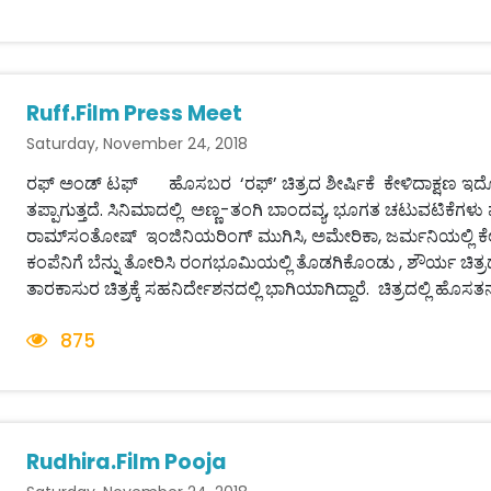
Ruff.Film Press Meet
Saturday, November 24, 2018
ರಫ್ ಅಂಡ್ ಟಫ್ ಹೊಸಬರ ‘ರಫ್’ ಚಿತ್ರದ ಶೀರ್ಷಿಕೆ ಕೇಳಿದಾಕ್ಷಣ ಇದೊ
ತಪ್ಪಾಗುತ್ತದೆ. ಸಿನಿಮಾದಲ್ಲಿ ಅಣ್ಣ-ತಂಗಿ ಬಾಂದವ್ಯ, ಭೂಗತ ಚಟುವಟಿಕ
ರಾಮ್‌ಸಂತೋಷ್ ಇಂಜಿನಿಯರಿಂಗ್ ಮುಗಿಸಿ, ಅಮೇರಿಕಾ, ಜರ್ಮನಿಯಲ್ಲಿ ಕೆಲಸ
ಕಂಪೆನಿಗೆ ಬೆನ್ನು ತೋರಿಸಿ ರಂಗಭೂಮಿಯಲ್ಲಿ ತೊಡಗಿಕೊಂಡು , ಶೌರ್ಯ 
ತಾರಕಾಸುರ ಚಿತ್ರಕ್ಕೆ ಸಹನಿರ್ದೇಶನದಲ್ಲಿ ಭಾಗಿಯಾಗಿದ್ದಾರೆ. ಚಿತ್ರದಲ್ಲಿ ಹೊಸತನ
875
Rudhira.Film Pooja