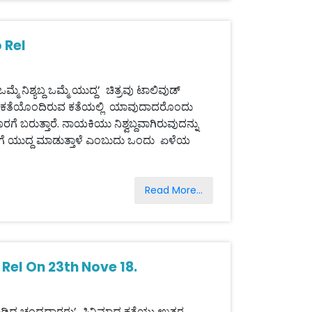
 Rel
ಿಶ್ಯಬ್ದ ಒಮ್ಮೆ ಯುದ್ದ’ ಚಿತ್ರವು ಟಾಲಿವುಡ್
ಮಕತೆಯೊಂದಿರುವ ಕತೆಯಲ್ಲಿ ಯಾವುದಾದರೊಂದು
ೆ ಬರುತ್ತಾರೆ. ನಾಯಕಿಯು ನಿಶ್ವಬ್ದವಾಗಿರುವುದನ್ನು
ೇಗೆ ಯುದ್ದ ಮಾಡುತ್ತಾಳೆ ಎಂಬುದು ಒಂದು ಏಳೆಯ
Read More...
el On 23th Nove 18.
ಚಂದದಾರರು’ ಸಿನಿಮಾದ ಕತೆಯು ಉತ್ತರ