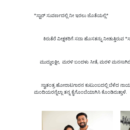
*ಸ್ಟಾರ್ ಸುವರ್ಣದಲ್ಲಿ ನೀ ಇರಲು ಜೊತೆಯಲ್ಲಿ*
ಕಿರುತೆರೆ ವೀಕ್ಷಕರಿಗೆ ಸದಾ ಹೊಸತನ್ನು ನೀಡುತ್ತಿರುವ 
ಮುದ್ದುಲಕ್ಷೀ, ಮರಳಿ ಬಂದಳು ಸೀತೆ, ಮರಳಿ ಮನಸಾಗಿದೆ ಇನ್
ಸ್ವಾತಂತ್ರ ಹೋರಾಟಗಾರನ ಕುಟುಂಬದಲ್ಲಿ ಬೆಳೆದ ನಾಯಕ ಕೃಷ್ಣ
ಮಂದಿಯರನ್ನೆಲ್ಲಾ ತನ್ನ ಕೈಗೊಂಬೆಯಾಗಿಸಿ ಕೊಂಡಿರುತ್ತಾಳೆ.