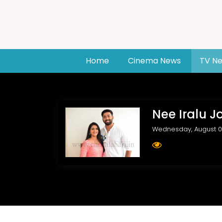
(current)
Home
Cinema News
TV N
Nee Iralu J
Wednesday, August 0