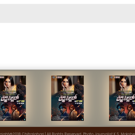
ight@2018 Chitralahari | All Rights Reserved. Photo Journalist K.S. Moksh