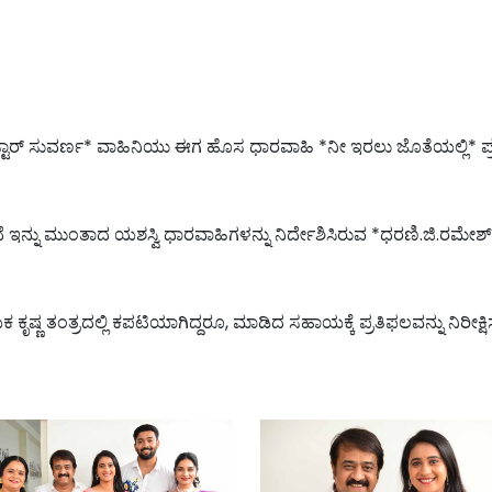
*ಸ್ಟಾರ್ ಸುವರ್ಣ* ವಾಹಿನಿಯು ಈಗ ಹೊಸ ಧಾರವಾಹಿ *ನೀ ಇರಲು ಜೊತೆಯಲ್ಲಿ* ಪ್
ನು ಮುಂತಾದ ಯಶಸ್ವಿ ಧಾರವಾಹಿಗಳನ್ನು ನಿರ್ದೇಶಿಸಿರುವ *ಧರಣಿ.ಜಿ.ರಮೇಶ್* ನಿರ
 ತಂತ್ರದಲ್ಲಿ ಕಪಟಿಯಾಗಿದ್ದರೂ, ಮಾಡಿದ ಸಹಾಯಕ್ಕೆ ಪ್ರತಿಫಲವನ್ನು ನಿರೀಕ್ಷಿಸದ