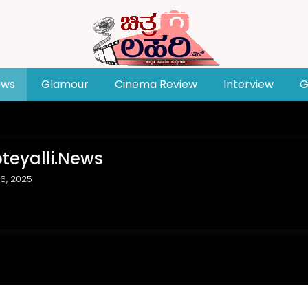
ews
Glamour
Cinema Review
Interview
G
oteyalli.News
6, 2025