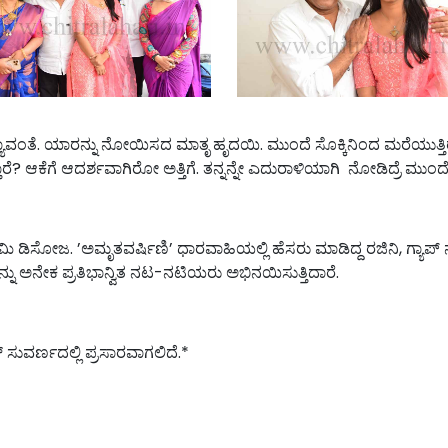
 ಯಾರನ್ನು ನೋಯಿಸದ ಮಾತೃ ಹೃದಯಿ. ಮುಂದೆ ಸೊಕ್ಕಿನಿಂದ ಮರೆಯುತ್ತಿರುವ ಅತ್ತಿಗ
ಾರೆ? ಆಕೆಗೆ ಆದರ್ಶವಾಗಿರೋ ಅತ್ತಿಗೆ. ತನ್ನನ್ನೇ ಎದುರಾಳಿಯಾಗಿ ನೋಡಿದ್ರೆ 
. ’ಅಮೃತವರ್ಷಿಣಿ’ ಧಾರವಾಹಿಯಲ್ಲಿ ಹೆಸರು ಮಾಡಿದ್ದ ರಜಿನಿ, ಗ್ಯಾಪ್ ನಂತ
ೆ ಇನ್ನು ಅನೇಕ ಪ್ರತಿಭಾನ್ವಿತ ನಟ-ನಟಿಯರು ಅಭಿನಯಿಸುತ್ತಿದಾರೆ.
್ ಸುವರ್ಣದಲ್ಲಿ ಪ್ರಸಾರವಾಗಲಿದೆ.*