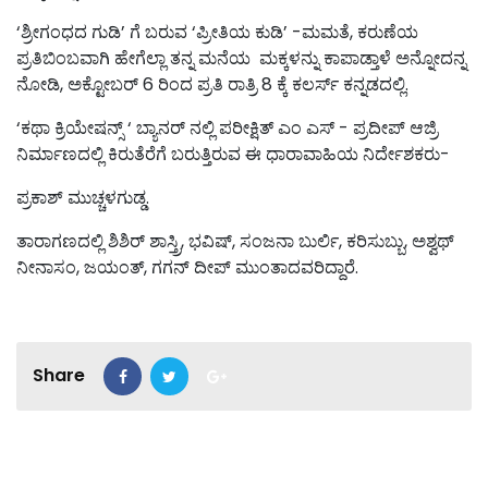
‘ಶ್ರೀಗಂಧದ ಗುಡಿ’ ಗೆ ಬರುವ ‘ಪ್ರೀತಿಯ ಕುಡಿ’ -ಮಮತೆ, ಕರುಣೆಯ
ಪ್ರತಿಬಿಂಬವಾಗಿ ಹೇಗೆಲ್ಲಾ ತನ್ನ ಮನೆಯ ಮಕ್ಕಳನ್ನು ಕಾಪಾಡ್ತಾಳೆ ಅನ್ನೋದನ್ನ
ನೋಡಿ, ಅಕ್ಟೋಬರ್ 6 ರಿಂದ ಪ್ರತಿ ರಾತ್ರಿ 8 ಕ್ಕೆ ಕಲರ್ಸ್ ಕನ್ನಡದಲ್ಲಿ.
‘ಕಥಾ ಕ್ರಿಯೇಷನ್ಸ್ ‘ ಬ್ಯಾನರ್ ನಲ್ಲಿ ಪರೀಕ್ಷಿತ್ ಎಂ ಎಸ್ - ಪ್ರದೀಪ್ ಆಜ್ರಿ
ನಿರ್ಮಾಣದಲ್ಲಿ ಕಿರುತೆರೆಗೆ ಬರುತ್ತಿರುವ ಈ ಧಾರಾವಾಹಿಯ ನಿರ್ದೇಶಕರು-
ಪ್ರಕಾಶ್ ಮುಚ್ಚಳಗುಡ್ಡ.
ತಾರಾಗಣದಲ್ಲಿ ಶಿಶಿರ್ ಶಾಸ್ತ್ರಿ, ಭವಿಷ್, ಸಂಜನಾ ಬುರ್ಲಿ, ಕರಿಸುಬ್ಬು, ಅಶ್ವಥ್
ನೀನಾಸಂ, ಜಯಂತ್, ಗಗನ್ ದೀಪ್ ಮುಂತಾದವರಿದ್ದಾರೆ.
Share