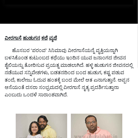
ವೀರಗಾಸೆ
ಹುಡುಗನ
ಕಥೆ
ವ್ಯಥೆ
ಹೊಸಬರ ‘ಪರಂವ’ ಸಿನಿಮಾವು ವೀರಗಾಸೆಯನ್ನೆ ವೃತ್ತಿಯನ್ನಾಗಿ
ಬಳಸಿಕೊಂಡ ಕುಟುಂಬದ ಕಥೆಯು ಇಂದಿನ ಯುವ ಜನಾಂಗದ ಜೀವನ
ಶೈಲಿಯನ್ನು ತೋರಿಸುವ ಪ್ರಯತ್ನ ಮಾಡಲಾಗಿದೆ. ಹಳ್ಳಿ ಹುಡುಗನ ಜೀವನದಲ್ಲಿ
ನಡೆಯುವ ಸನ್ನಿವೇಶಗಳು, ಬಡತನದಿಂದ ಬಂದ ಹುಡುಗ, ಕಷ್ಟ ಪಡುವ
ತಂದೆ, ಕಾಲೇಜು ಓದುವ ಹಂತಕ್ಕೆ ಬಂದ ಮೇಲೆ ಆತ ಏನಾಗುತ್ತಾನೆ. ಅಪ್ಪನ
ಆಸೆಯಂತೆ ದಸರಾ ಸಂಭ್ರಮದಲ್ಲಿ ವೀರಗಾಸೆ ನೃತ್ಯ ಪ್ರದರ್ಶಿಸುತ್ತಾನಾ
ಎಂಬುದು ಒಂದಳೆ ಸಾರಾಂಶವಾಗಿದೆ.