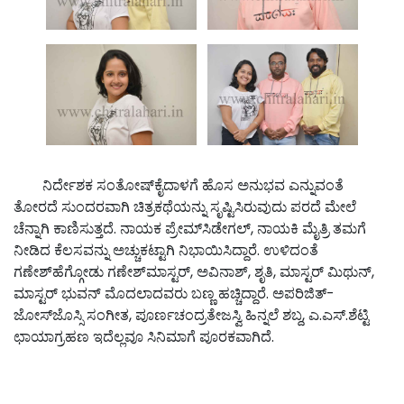
ನಿರ್ದೇಶಕ ಸಂತೋಷ್‌ಕೈದಾಳಗೆ ಹೊಸ ಅನುಭವ ಎನ್ನುವಂತೆ
ತೋರದೆ ಸುಂದರವಾಗಿ ಚಿತ್ರಕಥೆಯನ್ನು ಸೃಷ್ಟಿಸಿರುವುದು ಪರದೆ ಮೇಲೆ
ಚೆನ್ನಾಗಿ ಕಾಣಿಸುತ್ತದೆ. ನಾಯಕ ಪ್ರೇಮ್‌ಸಿಡೇಗಲ್, ನಾಯಕಿ ಮೈತ್ರಿ ತಮಗೆ
ನೀಡಿದ ಕೆಲಸವನ್ನು ಅಚ್ಚುಕಟ್ಟಾಗಿ ನಿಭಾಯಿಸಿದ್ದಾರೆ. ಉಳಿದಂತೆ
ಗಣೇಶ್‌ಹೆಗ್ಗೋಡು ಗಣೇಶ್‌ಮಾಸ್ಟರ್, ಅವಿನಾಶ್, ಶೃತಿ, ಮಾಸ್ಟರ್ ಮಿಥುನ್,
ಮಾಸ್ಟರ್ ಭುವನ್ ಮೊದಲಾದವರು ಬಣ್ಣ ಹಚ್ಚಿದ್ದಾರೆ. ಅಪರಿಜಿತ್-
ಜೋಸ್‌ಜೊಸ್ಸಿ ಸಂಗೀತ, ಪೂರ್ಣಚಂದ್ರತೇಜಸ್ವಿ ಹಿನ್ನಲೆ ಶಬ್ದ, ಎ.ಎಸ್.ಶೆಟ್ಟಿ
ಛಾಯಾಗ್ರಹಣ ಇದೆಲ್ಲವೂ ಸಿನಿಮಾಗೆ ಪೂರಕವಾಗಿದೆ.