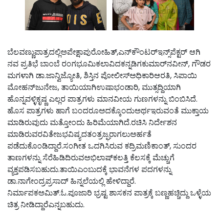
ಬೆಲವಣ್ಣುಪಾತ್ರದಲ್ಲಿಅಪೇಕ್ಷಾಪುರೋಹಿತ್,ಎನ್‌ಕೌಂಟರ್‌ಇನ್ಸ್‌ಪೆಕ್ಟರ್ ಆಗಿ
ನವ ಪ್ರತಿಭೆ ಬಾಂಬೆ ರಂಗಭೂಮಿಕಲಾವಿದಕನ್ನಡಿಗಕುಮಾರ್‌ನವೀನ್, ಗೌಡರ
ಮಗಳಾಗಿ ಡಾ.ಜಾನ್ವಿಜ್ಯೋತಿ, ಶಿಸ್ತಿನ ಪೋಲೀಸ್‌ಅಧಿಕಾರಿಆರತಿ, ಸಿಪಾಯಿ
ಮೋಹನ್‌ಜುನೇಜ, ತಾಯಿಯಾಗಿಉಷಾಭಂಡಾರಿ, ಮುತ್ಸದ್ದಿಯಾಗಿ
ಹೊನ್ನವಳ್ಳಿಕೃಷ್ಣ ಎಲ್ಲರ ಪಾತ್ರಗಳು ಮಾನವೀಯ ಗುಣಗಳನ್ನು ಬಿಂಬಿಸಿದೆ.
ಹೊಸ ಪಾತ್ರಗಳು ಹಾಗೆ ಬಂದರೂಅದಕ್ಕೊಂದುಅರ್ಥಇರುವಂತೆ ಮುಕ್ತಾಯ
ಮಾಡಿರುವುದು ಮತ್ತೋಂದು ಹಿರಿಮೆಯಾಗಿದೆ.ರಚಿಸಿ ನಿರ್ದೇಶನ
ಮಾಡಿರುವರವಿತೇಜಭವಿಷ್ಯದತಂತ್ರಜ್ಘರಾಗಲುಅರ್ಹತೆ
ಪಡೆದುಕೊಂಡಿದ್ದಾರೆ.ಸಂಗೀತ ಒದಗಿಸಿರುವ ಕದ್ರಿಮಣಿಕಾಂತ್, ಸುಂದರ
ತಾಣಗಳನ್ನು ಸೆರೆಹಿಡಿದಿರುವಅಭಿಲಾಷ್‌ಕಲತ್ತಿ ಕೆಲಸಕ್ಕೆ ಮೆಚ್ಚುಗೆ
ವ್ಯಕ್ತಪಡಿಸಬಹುದು.ತಾಯಿಎಂಬುದಕ್ಕೆ ಭಾವನೆಗಳ ಪದಗಳನ್ನು
ಡಾ.ನಾಗೇಂದ್ರಪ್ರಸಾದ್ ಹಿನ್ನಲೆಯಲ್ಲಿ ಹೇಳಿದ್ದಾರೆ.
ನಿರ್ಮಾಪಕಅಮಿತ್.ಓ.ಪೂಜಾರಿ ಭ್ರಷ್ಟ ಶಾಸಕನ ಪಾತ್ರಕ್ಕೆ ಬಣ್ಣಹಚ್ಚಿದ್ದು ಒಳ್ಳೆಯ
ಚಿತ್ರ ನೀಡಿದ್ದಾರೆಎನ್ನಬಹುದು.