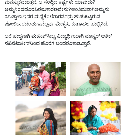
ಮನಸ್ಸುಕದಡುತ್ತದೆ, ಆ ಸಂದ್ಗಿದ ಕಷ್ಟಗಳು ಯಾವುದು?
ಅಮ್ಮನಿಂದದೂರವಿರಲುಕಾರಣವೇನು?ಅಂತಿಮವಾಗಿಅಮ್ಮನು
ಸಿಗುತ್ತಾಳಾ.ಇದರ ಮಧ್ಯೆಕೊಲೆಗಾರನನನ್ನು ಹುಡುಕುತ್ತಿರುವ
ಪೋಲೀಸರದಂಡು.ಇವೆಲ್ಲವು ಮೇಳೈಸಿ, ಕುತೂಹಲ ಹುಟ್ಟಿಸಿದೆ.
ಅರೆ ಹುಚ್ಚನಾಗಿ ಮಹೇಶ್‌ಸಿದ್ದು, ವಿದ್ಯಾರ್ಥಿಯಾಗಿ ಮಾಸ್ಟರ್ ಆಶಿಕ್
ನಟನೆಟಾಕೀಸ್‌ನಿಂದ ಹೊರೆಗ ಬಂದರೂಕಾಡುತ್ತಾರೆ.