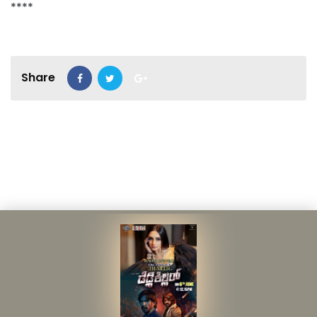
****
Share