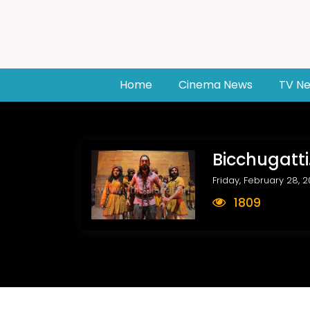
(current)
Home
Cinema News
TV N
Bicchugatti
Friday, February 28, 
1809