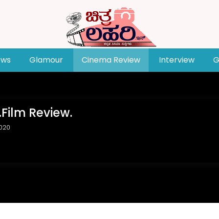
ews
Glamour
Cinema Review
Interview
G
.Film Review.
2020