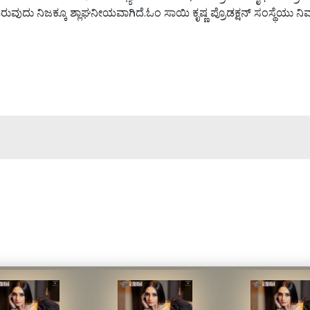
ುವುದು ನಿಜಕ್ಕೂ ಶ್ಲಾಘನೀಯವಾಗಿದೆ.ಓಂ ಸಾಯಿ ಕೃಷ್ಣ ಪ್ರೊಡಕ್ಷನ್ ಸಂಸ್ಥೆಯು ನ