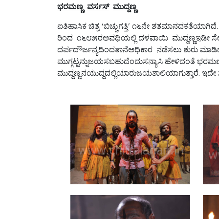
ಭರಮಣ್ಣ
ವರ್ಸಸ್
ಮುದ್ದಣ್ಣ
ಐತಿಹಾಸಿಕ ಚಿತ್ರ ‘ಬಿಚ್ಚುಗತ್ತಿ’ ೧೬ನೇ ಶತಮಾನದಕತೆಯಾಗಿ
ರಿಂದ ೧೬೮೫ರಅವಧಿಯಲ್ಲಿ ದಳವಾಯಿ ಮುದ್ದಣ್ಣಇಡೀ ಸೇನೆಯನ್ನ
ದರ್ಪದೌರ್ಜನ್ಯದಿಂದತಾನೆಅಧಿಕಾರ ನಡೆಸಲು ಶುರು ಮಾಡಿದ
ಮುಗ್ಗಟ್ಟನ್ನುಜಯಸಬಹುದೆಂದುಸನ್ಯಾಸಿ ಹೇಳಿದಂತೆ ಭರಮಣ
ಮುದ್ದಣ್ಣನಯುದ್ದದಲ್ಲಿಯಾರುಜಯಶಾಲಿಯಾಗುತ್ತಾರೆ. ಇದೇ 