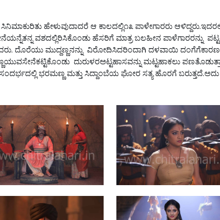
ದೆ. ಸಿನಿಮಾಕುರಿತು ಹೇಳುವುದಾದರೆ ಆ ಕಾಲದಲ್ಲಿ೧೩ ಪಾಳೇಗಾರರು ಆಳಿದ್ದರು.ಇದರ
ೆತನ್ನ ವಶದಲ್ಲಿರಿಸಿಕೊಂಡು ಹೆಸರಿಗೆ ಮಾತ್ರ ಬಲಹೀನ ಪಾಳೆಗಾರರನ್ನು ಪಟ್ಟಕ್ಕೆ 
ರು. ದೊರೆಯು ಮುದ್ದಣ್ಣನನ್ನು ವಿರೋದಿಸಿದರಿಂದಾಗಿ ದಳವಾಯಿ ದಂಗೆಗೆಕಾರಣವಾ
್ಣಯುವಸೇನೆಕಟ್ಟಿಕೊಂಡು ದುರುಳರಅಟ್ಟಹಾಸವನ್ನು ಮಟ್ಟಹಾಕಲು ಪಣತೊಡುತ್ತಾ
ಸಂದರ್ಭದಲ್ಲಿ ಭರಮಣ್ಣ ಮತ್ತು ಸಿದ್ದಾಂಬೆಯ ಘೋರ ಸತ್ಯ ಹೊರಗೆ ಬರುತ್ತದೆ.ಅದು