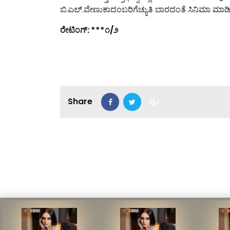
ಬಿ.ಎಲ್.ವೇಣುಕಾದಂಬರಿಗೆಚ್ಯುತಿ ಬಾರದಂತೆ ಸಿನಿಮಾ ಮಾಡಿರ
ರೇಟಿಂಗ್
: ***
೧
/
೨
Share