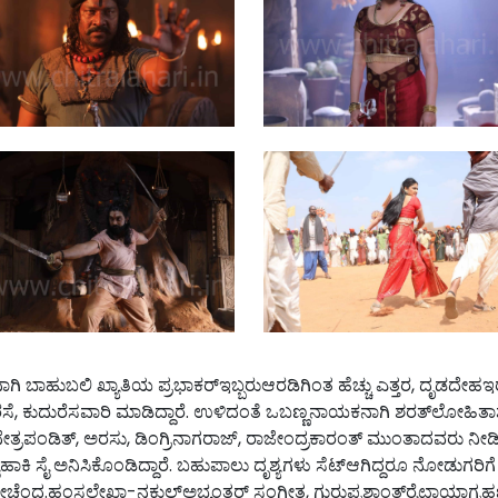
ಾಹುಬಲಿ ಖ್ಯಾತಿಯ ಪ್ರಭಾಕರ್‌ಇಬ್ಬರುಆರಡಿಗಿಂತ ಹೆಚ್ಚು ಎತ್ತರ, ದೃಡದೇಹಇರು
ಿವರಸೆ, ಕುದುರೆಸವಾರಿ ಮಾಡಿದ್ದಾರೆ. ಉಳಿದಂತೆ ಒಬಣ್ಣನಾಯಕನಾಗಿ ಶರತ್‌ಲೋಹಿತಾಶ
ುನೇತ್ರಪಂಡಿತ್, ಅರಸು, ಡಿಂಗ್ರಿನಾಗರಾಜ್, ರಾಜೇಂದ್ರಕಾರಂತ್ ಮುಂತಾದವರು ನೀಡಿದ ಪಾತ
ಾಕಿ ಸೈ ಅನಿಸಿಕೊಂಡಿದ್ದಾರೆ. ಬಹುಪಾಲು ದೃಶ್ಯಗಳು ಸೆಟ್‌ಆಗಿದ್ದರೂ ನೋಡುಗರಿ
ಡುವುದೇಚೆಂದ.ಹಂಸಲೇಖಾ-ನಕುಲ್‌ಅಭ್ಯಂತರ್ ಸಂಗೀತ, ಗುರುಪ್ರಶಾಂತ್‌ರೈಛಾಯಾಗ್ರ