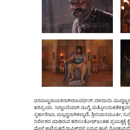
ಭರಮಣ್ಣನಾಯಕನಾಗಿರಾಜವರ್ಧನ್, ದಳವಾಯಿ ಮುದ್ದಣ್ಣನಾಗಿ ಬ
ಹರಿಪ್ರಿಯಾ ಸಿದ್ದಾಂಬೆಯಾಗಿ ಮುಗ್ದೆ, ಮತ್ತೋಂದುಕಡೆಕತ್ತ
ಸ್ಪರ್ಶಾರೇಖಾ, ಮಲ್ಲವ್ವನಾಗಿಕಲ್ಯಾಣಿ, ಶ್ರೀನಿವಾಸಮೂರ್ತಿ, ಸ
ನಿರ್ದೇಶನ ಮಾಡಿರುವ ಹರಿಸಂತೋಷ್‌ಇಂತಹ ಪ್ರಯತ್ನಕ್ಕೆ ಕೈಹ
ಮೇಲೆ ಕಾಣಿಸುತ್ತದೆ.ಗ್ರಾಫಿಕ್ಸ್‌ದಲ್ಲಿ ಬರುವ ಹುಲಿ ನೋ