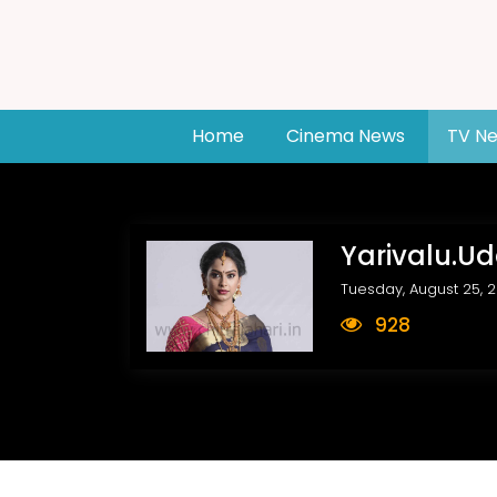
(current)
Home
Cinema News
TV N
Yarivalu.U
Tuesday, August 25, 
928