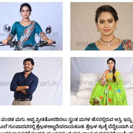
ವಂಚಿತ
ಮಗು
.
ಅಪ್ಪ
ಪ್ರೀತಿತೋರದಿರಲು
ಸ್ವಂತ
ಮಗಳ
ಹೆಸರಲ್ಲಿರುವ
ಆಸ್ತಿ
.
ಇನ್ನು
ೂಲೆ
ಗುಂಪಾದವರಲ್ಲಿ
ಶ್ರೇ
μ
ಳಅಜ್ಜದೇವರಾಯಕೂಡ
.
ಶ್ರೇ
μ
ಳ
ಕ
μ
ಕ್ಕೆ
ಬೆನ್ನೆಲುಬಾಗಿ
ಮ