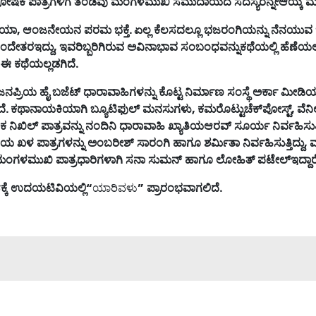
ೋಷಕ
ಪಾತ್ರಗಳಿಗೆ
ತಂಡವು
ಮಂಗಳಮುಖಿ
ಸಮುದಾಯದ
ಸದಸ್ಯರನ್ನೇಆಯ್ಕೆ
ಮ
ಯಾ
,
ಆಂಜನೇಯನ
ಪರಮ
ಭಕ್ತೆ
.
ಏಲ್ಲ
ಕೆಲಸದಲ್ಲೂ
ಭಜರಂಗಿಯನ್ನು
ನೆನಯುವ
ದೇತರಇದ್ದು
,
ಇವರಿಬ್ಬರಿಗಿರುವ
ಅವಿನಾಭಾವ
ಸಂಬಂಧವನ್ನುಕಥೆಯಲ್ಲಿ
ಹೆಣೆಯಲ
ಈ
ಕಥೆಯಲ್ಲಡಗಿದೆ
.
್ಲಿಜನಪ್ರಿಯ
ಹೈ
ಬಜೆಟ್
ಧಾರಾವಾಹಿಗಳನ್ನು
ಕೊಟ್ಟ
ನಿರ್ಮಾಣ
ಸಂಸ್ಥೆ
ಅರ್ಕಾ
ಮೀಡಿಯ
ೆ
.
ಕಥಾನಾಯಕಿಯಾಗಿ
ಬ್ಯೂಟಿಫುಲ್
ಮನಸುಗಳು
,
ಕಮರೊಟ್ಟುಚೆಕ್
ಪೋಸ್ಟ್
,
ವೆನಿಲ
ಕ
ನಿಖಿಲ್
ಪಾತ್ರವನ್ನು
ನಂದಿನಿ
ಧಾರಾವಾಹಿ
ಖ್ಯಾತಿಯಆರವ್
ಸೂರ್ಯ
ನಿರ್ವಹಿಸುತ್ತ
ೆಯ
ಖಳ
ಪಾತ್ರಗಳನ್ನು
ಅಂಬರೀಶ್
ಸಾರಂಗಿ
ಹಾಗೂ
ಶರ್ಮಿತಾ
ನಿರ್ವಹಿಸುತ್ತಿದ್ದು
,
ಮ
ಮಂಗಳಮುಖಿ
ಪಾತ್ರಧಾರಿಗಳಾಗಿ
ಸನಾ
ಸುಮನ್
ಹಾಗೂ
ಲೋಹಿತ್
ಪಟೇಲ್
ಇದ್ದಾರ
೮
ಕ್ಕೆ
ಉದಯಟಿವಿಯಲ್ಲಿ
“
ಯಾರಿವಳು
”
ಪ್ರಾರಂಭವಾಗಲಿದೆ
.