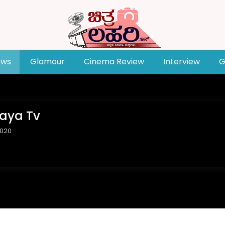
ews
Glamour
Cinema Review
Interview
G
daya Tv
2020