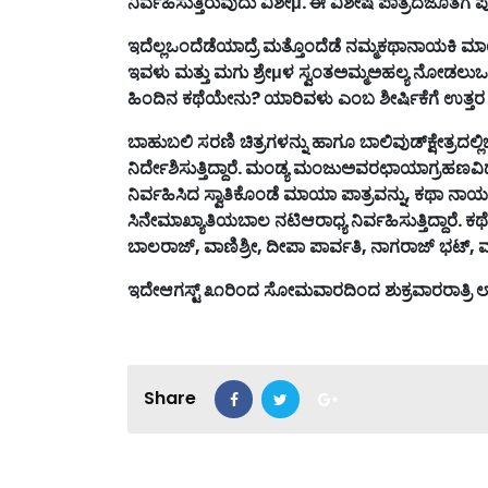
ನಿರ್ವಹಿಸುತ್ತಿರುವುದು
ವಿಶೇ
μ
.
ಈ
ವಿಶೇಷ
ಪಾತ್ರದಜೊತೆಗೆ
ಪ
ಇದೆಲ್ಲಒಂದೆಡೆಯಾದ್ರೆ
ಮತ್ತೊಂದೆಡೆ
ನಮ್ಮಕಥಾನಾಯಕಿ
ಮಾ
ಇವಳು
ಮತ್ತು
ಮಗು
ಶ್ರೇ
μ
ಳ
ಸ್ವಂತಅಮ್ಮಅಹಲ್ಯ
ನೋಡಲುಒಂ
ಹಿಂದಿನ
ಕಥೆಯೇನು
?
ಯಾರಿವಳು
ಎಂಬ
ಶೀರ್ಷಿಕೆಗೆ
ಉತ್ತರ
ಬಾಹುಬಲಿ
ಸರಣಿ
ಚಿತ್ರಗಳನ್ನು
ಹಾಗೂ
ಬಾಲಿವುಡ್
ಕ್ಷೇತ್ರದಲ
ನಿರ್ದೇಶಿಸುತ್ತಿದ್ದಾರೆ
.
ಮಂಡ್ಯ
ಮಂಜುಅವರಛಾಯಾಗ್ರಹಣವಿದ
ನಿರ್ವಹಿಸಿದ
ಸ್ವಾತಿಕೊಂಡೆ
ಮಾಯಾ
ಪಾತ್ರವನ್ನು
,
ಕಥಾ
ನಾಯ
ಸಿನೇಮಾಖ್ಯಾತಿಯ
ಬಾಲ
ನಟಿಆರಾಧ್ಯ
ನಿರ್ವಹಿಸುತ್ತಿದ್ದಾರೆ
.
ಕಥ
ಬಾಲರಾಜ್
,
ವಾಣಿಶ್ರೀ
,
ದೀಪಾ
ಪಾರ್ವತಿ
,
ನಾಗರಾಜ್
ಭಟ್
,
ಇದೇಆಗಸ್ಟ್
೩೧
ರಿಂದ
ಸೋಮವಾರದಿಂದ
ಶುಕ್ರವಾರರಾತ್ರಿ
Share