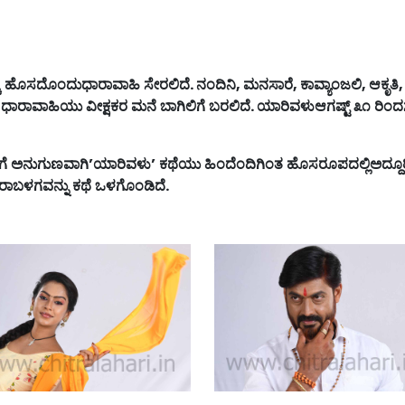
ೆ
ಹೊಸದೊಂದುಧಾರಾವಾಹಿ
ಸೇರಲಿದೆ
.
ನಂದಿನಿ
,
ಮನಸಾರೆ
,
ಕಾವ್ಯಾಂಜಲಿ
,
ಆಕೃತಿ
ಧಾರಾವಾಹಿಯು
ವೀಕ್ಷಕರ
ಮನೆ
ಬಾಗಿಲಿಗೆ
ಬರಲಿದೆ
.
ಯಾರಿವಳುಆಗಷ್ಟ್
೩೧
ರಿಂದ
ಗೆ
ಅನುಗುಣವಾಗಿʼಯಾರಿವಳುʼ
ಕಥೆಯು
ಹಿಂದೆಂದಿಗಿಂತ
ಹೊಸರೂಪದಲ್ಲಿಅದ್ದೂರ
ರಾಬಳಗವನ್ನು
ಕಥೆ
ಒಳಗೊಂಡಿದೆ
.