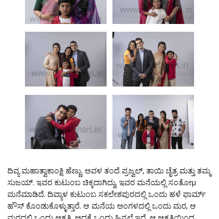
ದಿವ್ಯ ಮಹಾತ್ವಾಕಾಂಕ್ಷಿ ಹೆಣ್ಣು. ಅವಳ ತಂದೆ ಪ್ರಜ್ವಲ್, ತಾಯಿ ಚೈತ್ರ ಮತ್ತು ತಮ್ಮ
ಸುಜಯ್. ಇವರ ಕುಟುಂಬ ಚಿಕ್ಕದಾಗಿದ್ದು, ಇವರ ಮನೆಯಲ್ಲಿ ಸಂತೋμ
ಮನೆಮಾಡಿದೆ. ದಿವ್ಯಾಳ ಕುಟುಂಬ ಸಕಲೇಶಪುರದಲ್ಲಿ ಒಂದು ಹಳೆ ಫಾರ್ಮ್
ಹೌಸ್ ಕೊಂಡುಕೊಳ್ಳುತ್ತಾರೆ. ಆ ಮನೆಯ ಅಂಗಳದಲ್ಲಿ ಒಂದು ಮರ, ಆ
ಮರದಲ್ಲಿ ಒಂದು ಆಕೃತಿ, ಅದಕ್ಕೆ ಒಂದು ಹಿನ್ನಲೆ ಇದೆ. ಆ ಆಕೃತಿಯಿಂದ