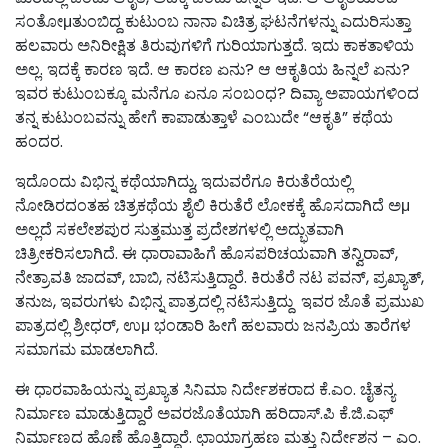
ಸಂತೋμತುಂಬಿದ್ದ ಕುಟುಂಬ ನಾನಾ ವಿಚಿತ್ರ ಘಟನೆಗಳನ್ನು ಎದುರಿಸುತ್ತಾ
ಹಲವಾರು ಅನಿರೀಕ್ಷಿತ ತಿರುವುಗಳಿಗೆ ಗುರಿಯಾಗುತ್ತದೆ. ಇದು ಕಾಕತಾಳಿಯ
ಅಲ್ಲ. ಇದಕ್ಕೆ ಕಾರಣ ಇದೆ. ಆ ಕಾರಣ ಏನು? ಆ ಆಕೃತಿಯ ಹಿನ್ನಲೆ ಏನು?
ಇವರ ಕುಟುಂಬಕ್ಕೂ ಮನೆಗೂ ಏನೂ ಸಂಬಂಧ? ದಿವ್ಯಾ ಅಪಾಯಗಳಿಂದ
ತನ್ನ ಕುಟುಂಬವನ್ನು ಹೇಗೆ ಕಾಪಾಡುತ್ತಾಳೆ ಎಂಬುದೇ “ಆಕೃತಿ” ಕಥೆಯ
ಹಂದರ.
ಇದೊಂದು ವಿಭಿನ್ನ ಕಥೆಯಾಗಿದ್ದು, ಇದುವರೆಗೂ ಕಿರುತೆರೆಯಲ್ಲಿ
ನೋಡಿರದಂತಹ ಚಿತ್ರಕಥೆಯ ಶೈಲಿ ಕಿರುತೆರೆ ಲೋಕಕ್ಕೆ ಹೊಸದಾಗಿದೆ ಅμ
ಅಲ್ಲದೆ ಸಕಲೇಶಪುರ ಸುತ್ತಮುತ್ತ ಪ್ರದೇಶಗಳಲ್ಲಿ ಅದ್ಭುತವಾಗಿ
ಚಿತ್ರೀಕರಿಸಲಾಗಿದೆ. ಈ ಧಾರಾವಾಹಿಗೆ ಹೊಸಪರಿಚಯವಾಗಿ ತನ್ವಿರಾವ್,
ನೇತ್ರಾವತಿ ಜಾದವ್, ಬಾಬಿ, ನಟಿಸುತ್ತಿದ್ದಾರೆ. ಕಿರುತೆರೆ ನಟ ಪವನ್, ಪ್ರಖ್ಯಾತ್,
ತನುಜ, ಇವರುಗಳು ವಿಭಿನ್ನ ಪಾತ್ರದಲ್ಲಿ ನಟಿಸುತ್ತಿದ್ದು ಇವರ ಜೊತೆ ಪ್ರಮುಖ
ಪಾತ್ರದಲ್ಲಿ ಶ್ರೀಧರ್, ಉμ ಭಂಡಾರಿ ಹೀಗೆ ಹಲವಾರು ಜನಪ್ರಿಯ ತಾರೆಗಳ
ಸಮಾಗಮ ಮಾಡಲಾಗಿದೆ.
ಈ ಧಾರವಾಹಿಯನ್ನು ಪ್ರಖ್ಯಾತ ಸಿನಿಮಾ ನಿರ್ದೇಶಕರಾದ ಕೆ.ಎಂ. ಚೈತನ್ಯ
ನಿರ್ಮಾಣ ಮಾಡುತ್ತಿದ್ದಾರೆ ಅವರಜೊತೆಯಾಗಿ ಹರಿದಾಸ್.ಪಿ ಕೆ.ಜಿ.ಎಫ್
ನಿರ್ಮಾಣದ ಹೊಣೆ ಹೊತ್ತಿದ್ದಾರೆ. ಛಾಯಾಗ್ರಹಣ ಮತ್ತು ನಿರ್ದೇಶನ – ಎಂ.