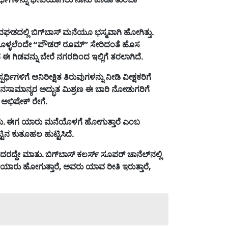
ಘಡದಲ್ಲಿ
ಬಿಗ್
ಬಾಸ್
ಮನೆಯೂ
ಭಸ್ಮವಾಗಿ
ಹೋಗಿತ್ತು
.
ೊಳ್ಳಲೆಂದೇ
“
ಪೌಡರ್
ರೂಮ್
”
ಸೇರಿದಂತೆ
ಹೊಸ
ದ
ಈ
ಗಿಡವನ್ನು
ಬೇರೆ
ನಗರದಿಂದ
ಇಲ್ಲಿಗೆ
ತರಲಾಗಿದೆ
.
ಸ್ಪರ್ಧಿಗಳಿಗೆ
ಅನಿರೀಕ್ಷಿತ
ತಿರುವುಗಳನ್ನು
ನೀಡಿ
ವೀಕ್ಷಕರಿಗೆ
ನಸಾಮಾನ್ಯರ
ಅದ್ಭುತ
ಮಿಶ್ರಣ
ಈ
ಬಾರಿ
ನೋಡುಗರಿಗೆ
ಅಭಿಷೇಕ್
ರೇಗೆ
.
ರು
.
ಈಗ
ಯಾರು
ಮನೆಯೊಳಗೆ
ಹೋಗುತ್ತಾರೆ
ಎಂಬ
ಟಿನ
ಕುತೂಹಲ
ಹುಟ್ಟಿಸಿದೆ
.
ದರದ್ದೇ
ಮಾತು
.
ಬಿಗ್
ಬಾಸ್
ಕಲರ್ಸ್
ಸೂಪರ್
ಚಾನೆಲ್
ನಲ್ಲಿ
ಯಾರು
ಹೋಗುತ್ತಾರೆ
,
ಅವರು
ಯಾವ
ರೀತಿ
ಇರುತ್ತಾರೆ
,