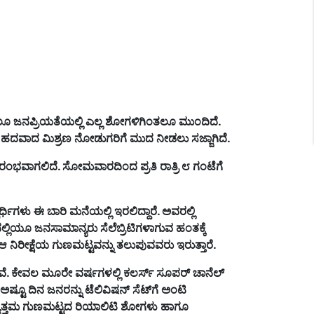
ಲೂ
ಜನಪ್ರಿಯತೆಯಲ್ಲಿ
ಎಲ್ಲ
ಶೋಗಳಿಗಿಂತಲೂ
ಮುಂದಿದೆ
.
ಹದವಾದ
ಮಿಶ್ರಣ
ನೋಡುಗರಿಗೆ
ಮುದ
ನೀಡಲು
ಸಜ್ಜಾಗಿದೆ
.
ರಂಭವಾಗಲಿದೆ
.
ಸೋಮವಾರದಿಂದ
ಪ್ರತಿ
ರಾತ್ರಿ
೮
ಗಂಟೆಗೆ
ಪರ್ಧಿಗಳು
ಈ
ಬಾರಿ
ಮನೆಯಲ್ಲಿ
ಇರಲಿದ್ದಾರೆ
.
ಅವರಲ್ಲಿ
ದಲ್ಲಿಯೂ
ಜನಸಾಮಾನ್ಯರು
ಸೆಲೆಬ್ರಿಟಿಗಳಾಗುವ
ಹಂತಕ್ಕೆ
ಆ
ನಿರೀಕ್ಷೆಯ
ಗುಣಮಟ್ಟವನ್ನು
ತಲುಪುವವರು
ಇರುತ್ತಾರೆ
.
ವೆ
.
ಕೇವಲ
ಮೂರೇ
ವರ್ಷಗಳಲ್ಲಿ
ಕಲರ್ಸ್
ಸೂಪರ್
ಚಾನೆಲ್
ಅಷ್ಟೂ
ದಿನ
ಜನರನ್ನು
ಟೆಲಿವಿಷನ್
ಸೆಟ್
ಗೆ
ಅಂಟಿ
ುತ್ತಮ
ಗುಣಮಟ್ಟದ
ರಿಯಾಲಿಟಿ
ಶೋಗಳು
ಹಾಗೂ