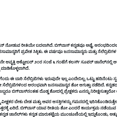
ಷನ್
ನೋಡುವ
ರೀತಿಯೇ
ಬದಲಾಗಿದೆ
.
ಬಿಗ್
ಬಾಸ್
ಕನ್ನಡವೂ
ಅಷ್ಟೆ
.
ಆರಂಭದಿಂದ
ಸಾಮಾನ್ಯರಿಗೆ
ಪ್ರವೇಶ
ಸಿಕ್ಕಿತು
.
ಈ
ವರ್ಷವೂ
ಜನಸಾಮಾನ್ಯರು
ಮತ್ತು
ಸೆಲೆಬ್ರಿಟಿಗಳ
ನೇ
ಆವೃತ್ತಿ
ಅಕ್ಟೋಬರ್
೨೧ರ
ಸಂಜೆ
೬
ಗಂಟೆಗೆ
ಕಲರ್ಸ್
ಸೂಪರ್
ಚಾನೆಲ್
ನಲ್ಲಿ
ಆ
ಮಾಡಿಕೊಳ್ಳಲಾಗಿದೆ
.
ಗೆಂದು
ಈ
ಬಾರಿ
ಸೆಲೆಬ್ರಿಟಿಗಳು
ಇರುವುದೇ
ಇಲ್ಲ
ಎಂದೇನಿಲ್ಲ
.
ಒಟ್ಟು
ಹದಿನೆಂಟು
ಸ್
ೋ
ಸೆಲೆಬ್ರಿಟಿಗಳಿಂದ
ಆರಂಭವಾಗಿ
ಜನಸಾಮಾನ್ಯರ
ಶೋ
ಆಗುತ್ತಾ
ನಡೆದಿದೆ
.
ಕನ್ನಡ
ೊಬ್ಬರೂ
ಬಿಗ್
ಬಾಸ್
ನಂತಹ
ದೊಡ್ಡ
ಶೋದಲ್ಲಿ
ಪ್ರೇಕ್ಷಕರು
ಏನನ್ನು
ನಿರೀಕ್ಷಿಸುತ್ತಾರೋ
ಮ
ವೀಕ್ಷಕರ
ಬೇಕು
ಬೇಡ
ಮತ್ತು
ಅವರ
ಆಸಕ್ತಿಗಳನ್ನು
ಗಮನದಲ್ಲಿ
ಇರಿಸಿಕೊಂಡಿರುತ್ತೇ
್ತರಕ್ಕೆ
ಏರಿದೆ
.
ಬಿಗ್
ಬಾಸ್
ಯಾವ
ರೀತಿಯ
ಶೋ
ಎಂದರೆ
ಕಾರ್ಯಕ್ರಮ
ನಡೆಯುವ
ಕನ್ನಡ
ಚಾನೆಲ್
ಗಳು
ಕನ್ನಡ
ಮಾರುಕಟ್ಟೆಯ
ಮುಂಚೂಣಿಯಲ್ಲಿ
ಇದ್ದುಕೊಂಡು
,
ಅತ್ಯ