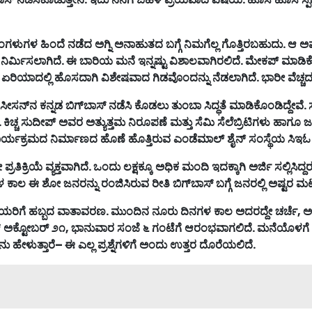
ಿಂಗಳುಗಳ
ಹಿಂದೆ
ನಡೆದ
ಅಗ್ನಿ
ಅನಾಹುತದ
ಬಗ್ಗೆ
ನಿಮಗೆಲ್ಲ
ಗೊತ್ತಿರಬಹುದು
.
ಆ
ಅವ
ನಿರ್ಮಿಸಲಾಗಿದೆ
.
ಈ
ಬಾರಿಯ
ಮನೆ
ಇನ್ನಷ್ಟು
ವಿಶಾಲವಾಗಿರಲಿದೆ
.
ಮೇಕಪ್
ಮಾಡಿಕ
ಏರಿಯಾದಲ್ಲಿ
ಹೊಸದಾಗಿ
ವಿಶೇಷವಾದ
ಗಿಡವೊಂದನ್ನು
ನೆಡಲಾಗಿದೆ
.
ಭಾರೀ
ವೆಚ್ಚ
ಸೀಸನ್
ನ
ಕನ್ನಡ
ಬಿಗ್
ಬಾಸ್
ನಡೆಸಿ
ಕೊಡಲು
ತುಂಬಾ
ಸಿದ್ಧತೆ
ಮಾಡಿಕೊಂಡಿದ್ದೇವೆ
.
.
ಕಿಚ್ಚ
ಸುದೀಪ್
ಅವರ
ಅತ್ಯುತ್ತಮ
ನಿರೂಪಣೆ
ಮತ್ತು
ಸೆಮಿ
ಸೆಲೆಬ್ರಿಟಿಗಳು
ಹಾಗೂ
ಜ
ಾರ್ಯಕ್ರಮದ
ನಿರ್ಮಾಣದ
ಹೊಣೆ
ಹೊತ್ತಿರುವ
ಎಂಡೆಮಾಲ್
ಶೈನ್
ಸಂಸ್ಥೆಯ
ಸಿಇಓ
ೀ
ಪ್ರತಿಕ್ರಿಯೆ
ವ್ಯಕ್ತವಾಗಿದೆ
.
ಒಂದು
ಲಕ್ಷಕ್ಕೂ
ಅಧಿಕ
ಮಂದಿ
ಇದಕ್ಕಾಗಿ
ಅರ್ಜಿ
ಸಲ್ಲಿಸಿದ್ದ
ಳ
ಕಾಲ
ಈ
ಶೋ
ಜನರನ್ನು
ರಂಜಿಸಿರುವ
ರೀತಿ
ಬಿಗ್
ಬಾಸ್
ಬಗ್ಗೆ
ಜನರಲ್ಲಿ
ಅಷ್ಟರ
ಮಟ್
ರಿಯರಿಗೆ
ಹಬ್ಬದ
ವಾತಾವರಣ
.
ಮುಂದಿನ
ನೂರು
ದಿನಗಳ
ಕಾಲ
ಅದರದ್ದೇ
ಚರ್ಚೆ
,
ಅ
್
ಅಕ್ಟೋಬರ್
೨೧
,
ಭಾನುವಾರ
ಸಂಜೆ
೬
ಗಂಟೆಗೆ
ಆರಂಭವಾಗಲಿದೆ
.
ಮನೆಯೊಳಗೆ
ನು
ಹೇಳುತ್ತಾರೆ
–
ಈ
ಎಲ್ಲ
ಪ್ರಶ್ನೆಗಳಿಗೆ
ಅಂದು
ಉತ್ತರ
ದೊರೆಯಲಿದೆ
.