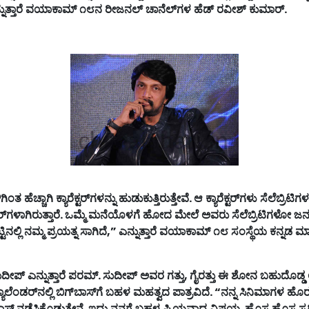
ುತ್ತಾರೆ
ವಯಾಕಾಮ್
೧೮ನ
ರೀಜನಲ್
ಚಾನೆಲ್
ಗಳ
ಹೆಡ್
ರವೀಶ್
ಕುಮಾರ್
.
ಳಿಗಿಂತ
ಹೆಚ್ಚಾಗಿ
ಕ್ಯಾರೆಕ್ಟರ್
ಗಳನ್ನು
ಹುಡುಕುತ್ತಿರುತ್ತೇವೆ
.
ಆ
ಕ್ಯಾರೆಕ್ಟರ್
ಗಳು
ಸೆಲೆಬ್ರಿಟಿಗ
ಟರ್
ಗಳಾಗಿರುತ್ತಾರೆ
.
ಒಮ್ಮೆ
ಮನೆಯೊಳಗೆ
ಹೋದ
ಮೇಲೆ
ಅವರು
ಸೆಲೆಬ್ರಿಟಿಗಳೋ
ಜ
್ಟಿನಲ್ಲಿ
ನಮ್ಮ
ಪ್ರಯತ್ನ
ಸಾಗಿದೆ
,”
ಎನ್ನುತ್ತಾರೆ
ವಯಾಕಾಮ್
೧೮
ಸಂಸ್ಥೆಯ
ಕನ್ನಡ
ಮಾ
ುದೀಪ್
ಎನ್ನುತ್ತಾರೆ
ಪರಮ್
.
ಸುದೀಪ್
ಅವರ
ಗತ್ತು
,
ಗೈರತ್ತು
ಈ
ಶೋನ
ಬಹುದೊಡ್ಡ
್ಯಾಲೆಂಡರ್
ನಲ್ಲಿ
ಬಿಗ್
ಬಾಸ್
ಗೆ
ಬಹಳ
ಮಹತ್ವದ
ಪಾತ್ರವಿದೆ
. “
ನನ್ನ
ಸಿನಿಮಾಗಳ
ಹೊರ
ಾಸ್
ನಡೆಸಿಕೊಡುತ್ತೇನೆ
.
ಇದು
ನನಗೆ
ಬಹಳ
ಪ್ರಿಯವಾದ
ವಿಷಯ
.
ಹೊಸ
ಹೊಸ
ಸ್