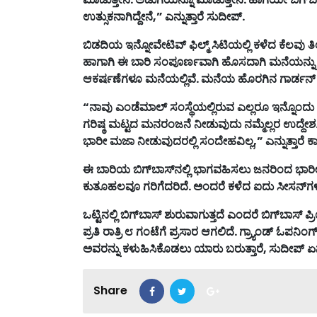
ಉತ್ಸುಕನಾಗಿದ್ದೇನೆ
,”
ಎನ್ನುತ್ತಾರೆ
ಸುದೀಪ್
.
ಬಿಡದಿಯ
ಇನ್ನೋವೇಟಿವ್
ಫಿಲ್ಮ್
ಸಿಟಿಯಲ್ಲಿ
ಕಳೆದ
ಕೆಲವು
ತ
ಹಾಗಾಗಿ
ಈ
ಬಾರಿ
ಸಂಪೂರ್ಣವಾಗಿ
ಹೊಸದಾಗಿ
ಮನೆಯನ್ನು
ಆಕರ್ಷಣೆಗಳೂ
ಮನೆಯಲ್ಲಿವೆ
.
ಮನೆಯ
ಹೊರಗಿನ
ಗಾರ್ಡನ್
“
ನಾವು
ಎಂಡೆಮಾಲ್
ಸಂಸ್ಥೆಯಲ್ಲಿರುವ
ಎಲ್ಲರೂ
ಇನ್ನೊಂದು
ಗರಿಷ್ಠ
ಮಟ್ಟದ
ಮನರಂಜನೆ
ನೀಡುವುದು
ನಮ್ಮೆಲ್ಲರ
ಉದ್ದೇಶ
ಭಾರೀ
ಮಜಾ
ನೀಡುವುದರಲ್ಲಿ
ಸಂದೇಹವಿಲ್ಲ
,”
ಎನ್ನುತ್ತಾರೆ
ಕ
ಈ
ಬಾರಿಯ
ಬಿಗ್
ಬಾಸ್
ನಲ್ಲಿ
ಭಾಗವಹಿಸಲು
ಜನರಿಂದ
ಭಾರ
ಕುತೂಹಲವೂ
ಗರಿಗೆದರಿದೆ
.
ಅಂದರೆ
ಕಳೆದ
ಐದು
ಸೀಸನ್
ಗ
ಒಟ್ಟಿನಲ್ಲಿ
ಬಿಗ್
ಬಾಸ್
ಶುರುವಾಗುತ್ತದೆ
ಎಂದರೆ
ಬಿಗ್
ಬಾಸ್
ಪ್
ಪ್ರತಿ
ರಾತ್ರಿ
೮
ಗಂಟೆಗೆ
ಪ್ರಸಾರ
ಆಗಲಿದೆ
.
ಗ್ರ್ಯಾಂಡ್
ಓಪನಿಂಗ
ಅವರನ್ನು
ಕಳುಹಿಸಿಕೊಡಲು
ಯಾರು
ಬರುತ್ತಾರೆ
,
ಸುದೀಪ್
ಏ
Share