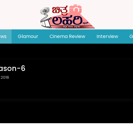
ews
Glamour
Cinema Review
Interview
G
eason-6
 2018