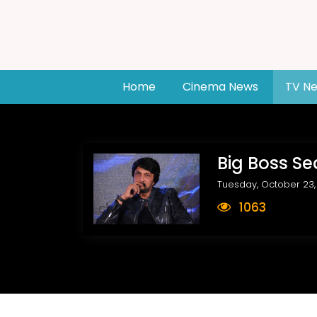
(current)
Home
Cinema News
TV N
Big Boss S
Tuesday, October 23,
1063