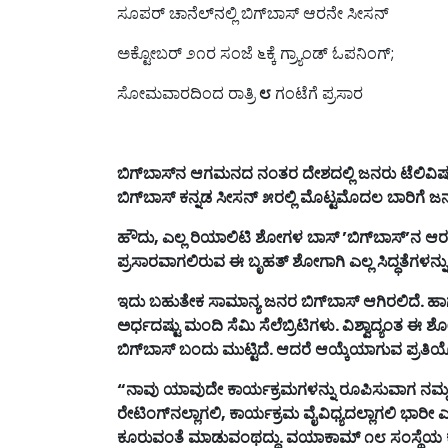
ಸೂಪರ್ ಚಾನೆಲ್‌ನಲ್ಲಿ ಬಿಗ್‌ಬಾಸ್ ಆರನೇ ಸೀಸನ್
ಅಕ್ಟೋಬರ್ ೨೧ರ ಸಂಜೆ ೬ಕ್ಕೆ ಗ್ರ್ಯಾಂಡ್ ಓಪನಿಂಗ್;
ಸೋಮವಾರದಿಂದ ರಾತ್ರಿ
೮
ಗಂಟೆಗೆ ಪ್ರಸಾರ
ಬಿಗ್
ಬಾಸ್
ನ
ಆಗಮನದ
ನಂತರ
ದೇಶದಲ್ಲಿ
ಜನರು
ಟೆಲಿವಿ
ಬಿಗ್
ಬಾಸ್
ಕನ್ನಡ
ಸೀಸನ್
೫ರಲ್ಲಿ
ಮೊಟ್ಟಮೊದಲ
ಬಾರಿಗೆ
ಜನ
ಹೌದು
,
ಎಲ್ಲ
ರಿಯಾಲಿಟಿ
ಶೋಗಳ
ಬಾಸ್
’
ಬಿಗ್
ಬಾಸ್
’
ನ
ಆರ
ಪ್ರಸಾರವಾಗಲಿರುವ
ಈ
ಬೃಹತ್
ಶೋಗಾಗಿ
ಎಲ್ಲ
ಸಿದ್ಧತೆಗಳನ್ನು
ಇದು
ಬಹುತೇಕ
ಸಾಮಾನ್ಯ
ಜನರ
ಬಿಗ್
ಬಾಸ್
ಆಗಿರಲಿದೆ
.
ಹಾ
ಅರ್ಧದಷ್ಟು
ಮಂದಿ
ಸೆಮಿ
ಸೆಲೆಬ್ರಿಟಿಗಳು
.
ವಿಶ್ವಾದ್ಯಂತ
ಈ
ಶ
ಬಿಗ್
ಬಾಸ್
ಬಂದು
ಮುಟ್ಟಿದೆ
.
ಆದರೆ
ಆಯ್ಕೆಯಾಗುವ
ಪ್ರತಿಯ
“
ನಾವು
ಯಾವುದೇ
ಕಾರ್ಯಕ್ರಮಗಳನ್ನು
ರೂಪಿಸುವಾಗ
ನಮ್
ರೇಟಿಂಗ್
ನಲ್ಲಾಗಲಿ
,
ಕಾರ್ಯಕ್ರಮ
ವೈವಿಧ್ಯದಲ್ಲಾಗಲಿ
ಭಾರೀ
ಎತ
ಕೂರುವಂತೆ
ಮಾಡುವಂಥದ್ದು
.
ವಯಾಕಾಮ್
೧೮
ಸಂಸ್ಥೆಯ