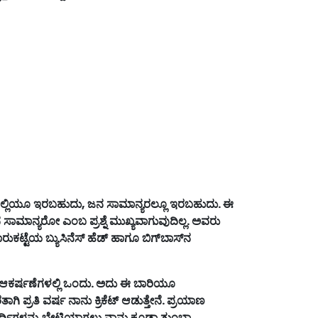
ಳಲ್ಲಿಯೂ
ಇರಬಹುದು
,
ಜನ
ಸಾಮಾನ್ಯರಲ್ಲೂ
ಇರಬಹುದು
.
ಈ
ನ
ಸಾಮಾನ್ಯರೋ
ಎಂಬ
ಪ್ರಶ್ನೆ
ಮುಖ್ಯವಾಗುವುದಿಲ್ಲ
.
ಅವರು
ರುಕಟ್ಟೆಯ
ಬ್ಯುಸಿನೆಸ್
ಹೆಡ್
ಹಾಗೂ
ಬಿಗ್
ಬಾಸ್
ನ
ಆಕರ್ಷಣೆಗಳಲ್ಲಿ
ಒಂದು
.
ಅದು
ಈ
ಬಾರಿಯೂ
ತಾಗಿ
ಪ್ರತಿ
ವರ್ಷ
ನಾನು
ಕ್ರಿಕೆಟ್
ಆಡುತ್ತೇನೆ
.
ಪ್ರಯಾಣ
ಪರ್ಧಿಗಳನ್ನು
ಭೇಟಿಯಾಗಲು
ನಾನು
ಕೂಡಾ
ತುಂಬಾ