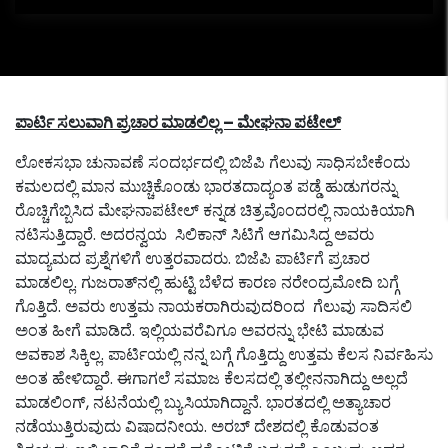
ಪಾರ್ಟಿ ಸಲುವಾಗಿ ಪ್ರಚಾರ ಮಾಡಲಿಲ್ಲ – ಮೇಘನಾ ಪಟೇಲ್
ಲೋಕಸಭಾ ಚುನಾವಣೆ ಸಂದರ್ಭದಲ್ಲಿ ಬಿಜೆಪಿ ಗೆಲುವು ಸಾಧಿಸಬೇಕೆಂದು
ಕಮಲದಲ್ಲಿ ಮಾನ ಮುಚ್ಚಿಕೊಂಡು ಭಾರತದಾದ್ಯಂತ ಪಡ್ಡೆ ಹುಡುಗರನ್ನು
ರೊಚ್ಚಿಗೆಬ್ಬಿಸಿದ ಮೇಘನಾಪಟೇಲ್ ಕನ್ನಡ ಚಿತ್ರವೊಂದರಲ್ಲಿ ನಾಯಕಿಯಾಗಿ
ನಟಿಸುತ್ತಿದ್ದಾರೆ. ಅದರನ್ವಯ ಸಿಲಿಕಾನ್ ಸಿಟಿಗೆ ಆಗಮಿಸಿದ್ದ ಅವರು
ಮಾದ್ಯಮದ ಪ್ರಶ್ನೆಗಳಿಗೆ ಉತ್ತರವಾದರು. ಬಿಜೆಪಿ ಪಾರ್ಟಿಗೆ ಪ್ರಚಾರ
ಮಾಡಲಿಲ್ಲ. ಗುಜರಾತ್‌ನಲ್ಲಿ ಹುಟ್ಟಿ ಬೆಳೆದ ಕಾರಣ ನರೇಂದ್ರಮೋದಿ ಬಗ್ಗೆ
ಗೊತ್ತಿದೆ. ಅವರು ಉತ್ತಮ ನಾಯಕರಾಗಿರುವುದರಿಂದ ಗೆಲುವು ಸಾದಿಸಲಿ
ಅಂತ ಹೀಗೆ ಮಾಡಿದೆ. ಇಲ್ಲಿಯವರೆವಿಗೂ ಅವರನ್ನು ಭೇಟಿ ಮಾಡುವ
ಅವಕಾಶ ಸಿಕ್ಕಿಲ್ಲ. ಪಾರ್ಟಿಯಲ್ಲಿ ನನ್ನ ಬಗ್ಗೆ ಗೊತ್ತಿದ್ದು ಉತ್ತಮ ಕೆಲಸ ನಿರ್ವಹಿಸು
ಅಂತ ಹೇಳಿದ್ದಾರೆ. ಈಗಾಗಲೆ ಸಮಾಜ ಕೆಲಸದಲ್ಲಿ ತಲ್ಲೀನನಾಗಿದ್ದು ಅಲ್ಲದೆ
ಮಾಡಲಿಂಗ್, ನಟನೆಯಲ್ಲಿ ಬ್ಯುಸಿಯಾಗಿದ್ದಾನೆ. ಭಾರತದಲ್ಲಿ ಅತ್ಯಾಚಾರ
ನಡೆಯುತ್ತಿರುವುದು ವಿಷಾದನೀಯ. ಅರಬ್ ದೇಶದಲ್ಲಿ ಕೊಡುವಂತ