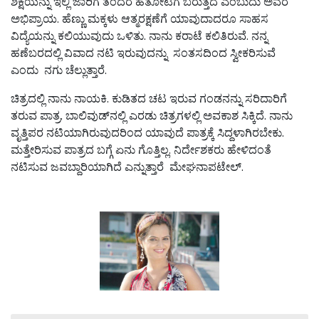
ಶಿಕ್ಷಯನ್ನು ಇಲ್ಲಿ ಜಾರಿಗೆ ತಂದರೆ ಹತೋಟಿಗೆ ಬರುತ್ತದೆ ಎಂಬುದು ಅವರ
ಅಭಿಪ್ರಾಯ. ಹೆಣ್ಣು ಮಕ್ಕಳು ಆತ್ಮರಕ್ಷಣೆಗೆ ಯಾವುದಾದರೂ ಸಾಹಸ
ವಿದ್ಯೆಯನ್ನು ಕಲಿಯುವುದು ಒಳಿತು. ನಾನು ಕರಾಟೆ ಕಲಿತಿರುವೆ. ನನ್ನ
ಹಣೆಬರದಲ್ಲಿ ವಿವಾದ ನಟಿ ಇರುವುದನ್ನು ಸಂತಸದಿಂದ ಸ್ವೀಕರಿಸುವೆ
ಎಂದು ನಗು ಚೆಲ್ಲುತ್ತಾರೆ.
ಚಿತ್ರದಲ್ಲಿ ನಾನು ನಾಯಕಿ. ಕುಡಿತದ ಚಟ ಇರುವ ಗಂಡನನ್ನು ಸರಿದಾರಿಗೆ
ತರುವ ಪಾತ್ರ. ಬಾಲಿವುಡ್‌ನಲ್ಲಿ ಎರಡು ಚಿತ್ರಗಳಲ್ಲಿ ಅವಕಾಶ ಸಿಕ್ಕಿದೆ. ನಾನು
ವೃತ್ತಿಪರ ನಟಿಯಾಗಿರುವುದರಿಂದ ಯಾವುದೆ ಪಾತ್ರಕ್ಕೆ ಸಿದ್ದಳಾಗಿರಬೇಕು.
ಮತ್ತೇರಿಸುವ ಪಾತ್ರದ ಬಗ್ಗೆ ಏನು ಗೊತ್ತಿಲ್ಲ. ನಿರ್ದೇಶಕರು ಹೇಳಿದಂತೆ
ನಟಿಸುವ ಜವಬ್ದಾರಿಯಾಗಿದೆ ಎನ್ನುತ್ತಾರೆ ಮೇಘನಾಪಟೇಲ್.