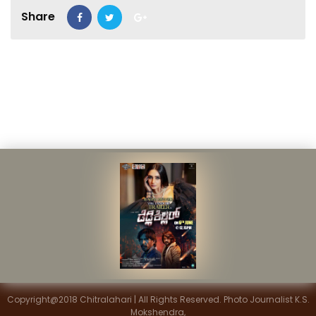
Share
Copyright@2018 Chitralahari | All Rights Reserved. Photo Journalist K.S.
Mokshendra,