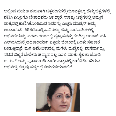
ಅಲ್ಲಿಂದ ಪಯಣ ಶುರುವಾಗಿ ಚಿತ್ರರಂಗದಲ್ಲಿ ಮೂವತ್ತಕ್ಕೂ ಹೆಚ್ಚು ಚಿತ್ರಗಳಲ್ಲಿ
ನಟಿಸಿ ಎಲ್ಲರಿಗೂ ಬೇಕಾದವರು ಆಗಿದ್ದಾರೆ. ಸಾಕಷ್ಟು ಚಿತ್ರಗಳಲ್ಲಿ ಅಮ್ಮನ
ಪಾತ್ರದಲ್ಲಿ ಕಾಣಿಸಿಕೊಂಡಿರುವ ಇವರನ್ನು ಎಲ್ಲರು ಮಾಡ್ರನ್ ಅಮ್ಮ
ಅಂತಾರಂತೆ. ಕಿರಿತೆರೆಯಲ್ಲಿ ಸಾವಿರಕ್ಕೂ ಹೆಚ್ಚು ಧಾರವಾಹಿಗಳಲ್ಲಿ
ಅಭಿನಯಿಸಿದ್ದು ಎರಡು ರಂಗದಲ್ಲಿ ವ್ಯತ್ಯಾಸವನ್ನು ಕಂಡಿಲ್ಲ ಅಂತಾರೆ. ಪತಿ
ಎಲ್‌ಐಸಿಯಲ್ಲಿ ಅಧಿಕಾರಿಯಾಗಿ ಪತ್ನಿಯ ಬೆಂಬಲಕ್ಕೆ ನಿಂತು ಸಹಕಾರ
ನೀಡುತ್ತಿದ್ದಾರೆ. ಮಗ ಅಮೇರಿಕಾದಲ್ಲಿ, ಮಗಳು ದುಬೈನಲ್ಲಿ ವಾಸವಾಗಿದ್ದು,
ನಟನೆ ಬಿಟ್ಟರೆ ಬೇರೇನು ಹವ್ಯಾಸ ಇಲ್ಲ ಎಂಬ ಮಾತು ಶೈಲಜಾ ಜೋಷಿ
ಉರುಫ್ ಅಮ್ಮ. ಪೂಜಗಾಂದಿ ತಾಯಿ ಪಾತ್ರದಲ್ಲಿ ಕಾಣಿಸಿಕೊಂಡಿರುವ
ಅಭಿನೇತ್ರಿ ಚಿತ್ರವು ಸದ್ಯದಲ್ಲೆ ಬಿಡುಗಡೆಯಾಗಲಿದೆ.