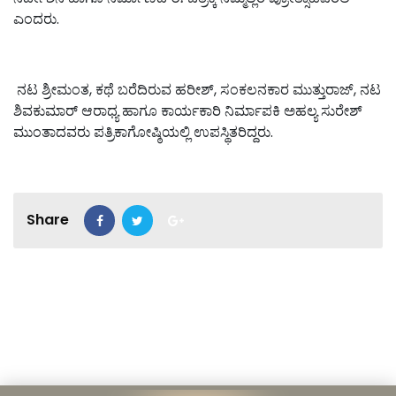
ಎಂದರು.
ನಟ ಶ್ರೀಮಂತ, ಕಥೆ ಬರೆದಿರುವ ಹರೀಶ್, ಸಂಕಲನಕಾರ ಮುತ್ತುರಾಜ್, ನಟ
ಶಿವಕುಮಾರ್ ಆರಾಧ್ಯ ಹಾಗೂ ಕಾರ್ಯಕಾರಿ ನಿರ್ಮಾಪಕಿ ಅಹಲ್ಯ ಸುರೇಶ್
ಮುಂತಾದವರು ಪತ್ರಿಕಾಗೋಷ್ಠಿಯಲ್ಲಿ ಉಪಸ್ಥಿತರಿದ್ದರು.
Share