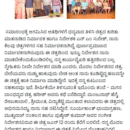
ಸಮಾರಂಭಕ್ಕೆ ಆಗಮಿಸಿದ ಅತಿಥಿಗಳಿಗೆ ಧನ್ಯವಾದ ತಿಳಿಸಿ ಚಿತ್ರದ ಕುರಿತು
ಮಾತನಾಡಿದ ನಿರ್ಮಾಪಕ ಹಾಗೂ ನಿರ್ದೇಶಕ ಎನ್ ಎಂ ಸುರೇಶ್, ನಾನು
ಕೆಲವು ಚಿತ್ರಗಳಿಗರ ಸಹ ನಿರ್ಮಾಪಕನಾಗಿದ್ದೆ. ಪೂರ್ಣ‌ಪ್ರಮಾಣದ
ನಿರ್ಮಾಪಕನಾಗಿರುವುದು ಈ ಚಿತ್ರದಿಂದ. ಇನ್ನೂ, ನಿರ್ದೇಶನ ನಾನು
ಮಾಡಬೇಕೆಂದುಕೊಂಡಿರಲಿಲ್ಲ. ನನ್ನ ಕಾರ್ಯವೈಖರಿ ಹತ್ತಿರದಿಂದ ಬಲ್ಲ
ಸ್ನೇಹಿತರು ನೀವೇ ನಿರ್ದೇಶನ ಮಾಡಿ ಎಂದರು. ಮೊದಲ ನಿರ್ದೇಶನದ ಚಿತ್ರ,
ಬೇರೆಯವರು ದುಡ್ಡು ಹಾಕುವುದು ಬೇಡ ಅಂತ ನಾನು ಕೂಡಿಟ್ಟಿದ್ದ ಹಣವನ್ನೇ
ಈ ಚಿತ್ರಕ್ಕೆ ಹಾಕಿ ನಿರ್ಮಾಣ ಮಾಡಿದ್ದೇನೆ. ಇದಕ್ಕೆ ನನ್ನ ಕುಟುಂಬದ
ಸಹಕಾರವೂ ಇದೆ. ಶೀರ್ಷಿಕೆಯೇ ತಿಳಿಸುವಂತೆ ಇದೊಂದು ತಂದೆ - ಮಗನ
ಬಾಂಧವ್ಯದ ಚಿತ್ರ. ಹರೀಶ್ ಅವರು ಕಥೆ ಬರೆದಿದ್ದಾರೆ. ಮಂಜುನಾಥ್ ಹೆಗ್ಡೆ,
ರೇಣುಕಾಬಾಲಿ , ಶ್ರೀಮಂತ, ವಿನ್ಯಾಶೆಟ್ಟಿ ಮುಂತಾದ ಕಲಾವಿದರು ಈ ಚಿತ್ರದಲ್ಲಿ
ಅಭಿನಯಿಸಿದ್ದು, ನಾನು ಸಹ ನಟಿಸಿದ್ದೇನೆ. ಸೂರ್ಯಕಾಂತ್ ಛಾಯಾಗ್ರಹಣ,
ಮುತ್ತುರಾಜ್ ಸಂಕಲನ ಹಾಗೂ ಪುಣ್ಯೇಶ್ ಕುಮಾರ್ ಅವರ ಸಂಗೀತ
ನಿರ್ದೇಶನವಿರುವ ಈ ಚಿತ್ರ ಜೂನ್ 12 ರಂದು ತೆರೆಗೆ ಬರಲಿದೆ. ನನ್ನ ಮೊದಲ
ನಿರ್ದೇಶನ ಹಾಗೂ ನಿರ್ಮಾಣದ ಈ ಚಿತ್ರಕ್ಕೆ ನಿಮ್ಮೆಲ್ಲರ ಪ್ರೋತ್ಸಾಹವಿರಲಿ