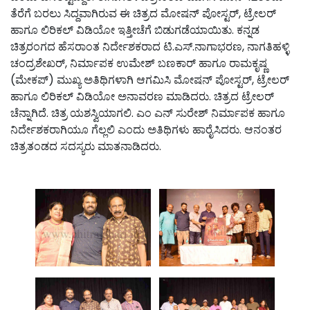
ತೆರೆಗೆ ಬರಲು‌ ಸಿದ್ದವಾಗಿರುವ ಈ ಚಿತ್ರದ ಮೋಷನ್ ಪೋಸ್ಟರ್, ಟ್ರೇಲರ್
ಹಾಗೂ ಲಿರಿಕಲ್ ವಿಡಿಯೋ ಇತ್ತೀಚೆಗೆ ಬಿಡುಗಡೆಯಾಯಿತು. ಕನ್ನಡ
ಚಿತ್ರರಂಗದ ಹೆಸರಾಂತ ನಿರ್ದೇಶಕರಾದ ಟಿ.ಎಸ್.ನಾಗಾಭರಣ, ನಾಗತಿಹಳ್ಳಿ
ಚಂದ್ರಶೇಖರ್, ನಿರ್ಮಾಪಕ ಉಮೇಶ್ ಬಣಕಾರ್ ಹಾಗೂ ರಾಮಕೃಷ್ಣ
(ಮೇಕಪ್) ಮುಖ್ಯ ಅತಿಥಿಗಳಾಗಿ ಆಗಮಿಸಿ ಮೋಷನ್ ಪೋಸ್ಟರ್, ಟ್ರೇಲರ್
ಹಾಗೂ ಲಿರಿಕಲ್ ವಿಡಿಯೋ ಅನಾವರಣ ಮಾಡಿದರು. ಚಿತ್ರದ ಟ್ರೇಲರ್
ಚೆನ್ನಾಗಿದೆ. ಚಿತ್ರ ಯಶಸ್ವಿಯಾಗಲಿ. ಎಂ ಎನ್ ಸುರೇಶ್ ನಿರ್ಮಾಪಕ ಹಾಗೂ
ನಿರ್ದೇಶಕರಾಗಿಯೂ ಗೆಲ್ಲಲಿ ಎಂದು ಅತಿಥಿಗಳು ಹಾರೈಸಿದರು. ಆನಂತರ
ಚಿತ್ರತಂಡದ ಸದಸ್ಯರು ಮಾತನಾಡಿದರು.