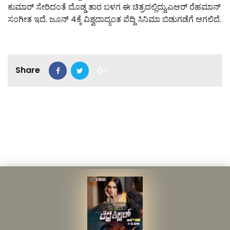
ಕುಮಾರ್ ಸೇರಿದಂತೆ ದೊಡ್ಡ ತಾರ ಬಳಗ ಈ ಚಿತ್ರದಲ್ಲಿದ್ದು,ಎಆರ್‌ ರೆಹಮಾನ್‌
ಸಂಗೀತ ಇದೆ. ಜೂನ್ 4ಕ್ಕೆ ವಿಶ್ವದಾದ್ಯಂತ ಪೆದ್ದಿ ಸಿನಿಮಾ ಬಿಡುಗಡೆಗೆ ಆಗಲಿದೆ.
Share