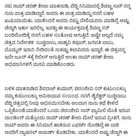
ನಟ ರಾಮ್ ಚರಣ್ ತೇಜಾ ಮಾತನಾಡಿ, ಪೆದ್ದಿ ಸಿನಿಮಾದಲ್ಲಿ ಶಿವಣ್ಣ ಸಾರ್ ನನ್ನ
ಗುರು ಪಾತ್ರ ಮಾಡಿದ್ದಾರೆ. ಅವರು ಈ ಪಾತ್ರ ಮಾಡಿದ್ದು ನನಗೆ ಬಹಳ
ಖುಷಿಯಾಯಿತು. ಯಾಕೆಂದರೆ ಅವರು ಬಿಟ್ಟು ಬೇರೆಯವರು ಮಾಡಿದ್ರೆ ಅಷ್ಟು
ಚೆನ್ನಾಗಿ ಇರ್ತಾ ಇರಲಿಲ್ಲ. ಇವತ್ತು ಈ ಕಾರ್ಯಕ್ರಮಕ್ಕೆ ಶಿವಣ್ಣ ಸರ್
ಬಂದಿರೋದಿಕ್ಕೆ ನನಗೆ ಬಹಳ ಸಂತೋಷ ಆಗುತ್ತಿದೆ. ಅಷ್ಟೇ ಅಲ್ಲದೆ ನಮ್ಮ
ಚಿತ್ರದ ನಿರ್ದೇಶಕ ಬುಚ್ಚಬಾಬು, ಜಾಹ್ನವಿ ಕಪೂರ್, ಜಗಪತಿ ಬಾಬು,
ಬೊಮ್ಮನ್ ಇರಾನಿ ಸೇರಿದಂತೆ ಸಾಕಷ್ಟು ಕಲಾವಿದರು ಇದ್ದಾರೆ. ಈ ಚಿತ್ರವನ್ನ
ಇದೇ ಜೂನ್ 4ಕ್ಕೆ ರಿಲೀಸ್ ಆಗುತ್ತಿದೆ ಅಂತಾ ರಾಮ್ ಚರಣ್ ತೇಜಾ
ಅಭಿಮಾನಿಗಳಿಗೆ ಮನವಿ ಮಾಡಿಕೊಂಡರು.
ಬಳಿಕ ಮಾತನಾಡಿದ ಶಿವರಾಜ್ ಕುಮಾರ್, ಚಿರಂಜೀವಿ ಸರ್ ಕುಟುಂಬಕ್ಕೂ
ನಮ್ಮ ಕುಟುಂಬಕ್ಕೂ ಅವಿನಾಭಾವ ಸಂಬಂಧ. ನನಗೆ ಡೈರೆಕ್ಟರ್ ಬುಚ್ಚಿಬಾಬು
ಪೆದ್ದಿ ಚಿತ್ರದಲ್ಲಿ ನೀವು ಅಭಿನಯಿಸಬೇಕು ಅಂದಾಗ ನಾನು ಕಥೆ ಕೇಳಿದೆ
ಒಪ್ಪಿಕೊಂಡೆ.ಯಾಕೆಂದರೆ ಒಂದು ಚಿರಂಜೀವಿ ಸಾರ್ ಫ್ಯಾಮಿಲಿ ಜೊತೆ ಇರುವ
ಬಾಂಡಿಂಗ್ ಮತ್ತೊಂದು ರಾಮ್ ಚರಣ್ ತೇಜಾ ಮೇಲೆ‌ ಇರುವ ಪ್ರೀತಿಗೆ. ನಾನು
ರಾಮ್ ಅವರು ಈ ಸಿನಿಮಾಗೆ ಹಾಕಿರುವ ಎಫರ್ಟ್ ನೋಡಿದ್ರೆ ಈ ಬಾರಿ
ಅವರಿಗೆ ನ್ಯಾಷನಲ್ ಅವಾರ್ಡ್ ಕೊಡಬೇಕು. ಯಾಕೆಂದರೆ ಅಷ್ಟು ಚೆನ್ನಾಗಿ ಈ