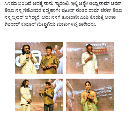
ಸಿನಿಮಾ ಬಂದಿದೆ ಅದಕ್ಕೆ ನಾನು ಗ್ಯಾರಂಟಿ. ಇಲ್ಲಿ ಅಷ್ಟೇ ಅಲ್ಲಾ ರಾಮ್ ಚರಣ್
ತೇಜಾ ನನ್ನ ಸಹೋದರ ಇದ್ದ ಹಾಗೇ ಪುನೀತ್ ನಂತರ ರಾಮ್ ಚರಣ್ ತೇಜಾ
ನನ್ನ ಬ್ರದರ್ ಆಗಿದ್ದಾರೆ. ಅದು ನನಗೆ ತುಂಬಾನೇ ಖುಷಿ ಕೊಡುತ್ತೆ ಅಂತಾ
ಶಿವರಾಜ್ ಕುಮಾರ್ ಮೆಚ್ಚುಗೆಯ ಮಾತುಗಳನ್ನ ಹಾಡಿದರು.