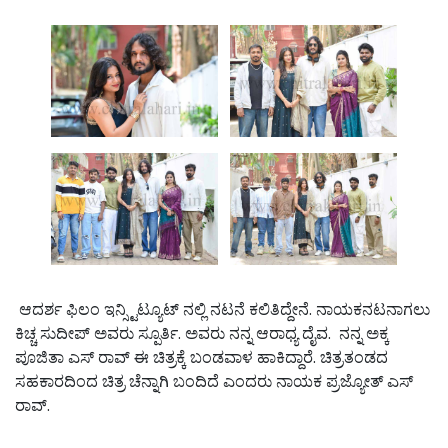
ಆದರ್ಶ ಫಿಲಂ ಇನ್ಸ್ಟಿಟ್ಯೂಟ್ ನಲ್ಲಿ ನಟನೆ ಕಲಿತಿದ್ದೇನೆ. ನಾಯಕನಟನಾಗಲು
ಕಿಚ್ಚ ಸುದೀಪ್ ಅವರು ಸ್ಪೂರ್ತಿ. ಅವರು ನನ್ನ ಆರಾಧ್ಯ ದೈವ. ನನ್ನ ಅಕ್ಕ
ಪೂಜಿತಾ ಎಸ್ ರಾವ್ ಈ ಚಿತ್ರಕ್ಕೆ ಬಂಡವಾಳ ಹಾಕಿದ್ದಾರೆ. ಚಿತ್ರತಂಡದ
ಸಹಕಾರದಿಂದ ಚಿತ್ರ ಚೆನ್ನಾಗಿ ಬಂದಿದೆ ಎಂದರು ನಾಯಕ ಪ್ರಜ್ಯೋತ್ ಎಸ್
ರಾವ್.