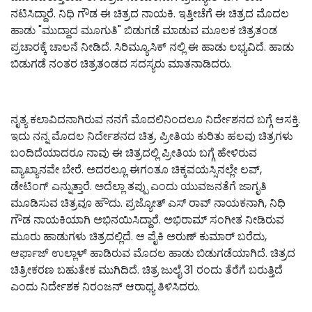
ನಟಿಸಿದ್ದಾರೆ. ನಿಧಿ ಗೌಡ ಈ ಚಿತ್ರದ ನಾಯಕಿ. ಇತ್ತೀಚೆಗೆ ಈ ಚಿತ್ರದ ಮೊದಲ
ಹಾಡು "ಮುದ್ದಾದ ಮೂಗುತಿ" ಬಿಡುಗಡೆ ಮಾಡುವ ಮೂಲಕ ಚಿತ್ರತಂಡ
ಪ್ರಚಾರಕ್ಕೆ ಚಾಲನೆ ನೀಡಿದೆ. ಸಿರಿಮ್ಯೂಸಿಕ್ ನಲ್ಲಿ ಈ ಹಾಡು ಲಭ್ಯವಿದೆ. ಹಾಡು
ಬಿಡುಗಡೆ ನಂತರ ಚಿತ್ರತಂಡದ ಸದಸ್ಯರು ಮಾತನಾಡಿದರು.
ನೃತ್ಯ ಕಲಾವಿದನಾಗಿರುವ ನನಗೆ ಮೊದಲಿನಿಂದಲೂ ನಿರ್ದೇಶನದ ಬಗ್ಗೆ ಆಸಕ್ತಿ.
ಇದು ನನ್ನ ಮೊದಲ ನಿರ್ದೇಶನದ ಚಿತ್ರ. ಪ್ರೀತಿಯ ಕುರಿತು ಹಲವು ಚಿತ್ರಗಳು
ಬಂದಿದೆಯಾದರೂ ನಾವು ಈ ಚಿತ್ರದಲ್ಲಿ ಪ್ರೀತಿಯ ಬಗ್ಗೆ ಹೇಳಿರುವ
ವ್ಯಾಖ್ಯಾನವೇ ಬೇರೆ. ಅದರಲ್ಲೂ ಈಗಂತೂ ಚಿಕ್ಕವಯಸ್ಸಿನಲ್ಲೇ ಲವ್,
ಡೇಟಿಂಗ್‌ ಎನ್ನುತ್ತಾರೆ. ಅದೆಲ್ಲಾ ತಪ್ಪು ಎಂದು ಯುವಜನತೆಗೆ ಜಾಗೃತಿ
ಮೂಡಿಸುವ ಚಿತ್ರವೂ ಹೌದು. ಪ್ರಜ್ಯೋತ್ ಎಸ್ ರಾವ್ ನಾಯಕನಾಗಿ, ನಿಧಿ
ಗೌಡ ನಾಯಕಿಯಾಗಿ ಅಭಿನಯಿಸಿದ್ದಾರೆ. ಅಭಿರಾಮ್ ಸಂಗೀತ ನೀಡಿರುವ
ಮೂರು ಹಾಡುಗಳು ಚಿತ್ರದಲ್ಲಿದೆ. ಆ ಪೈಕಿ ಅರುಣ್ ಕುಮಾರ್ ಬರೆದು,
ಆರ್ಫಾಜ್ ಉಲ್ಲಾಳ್ ಹಾಡಿರುವ ಮೊದಲ ಹಾಡು ಬಿಡುಗಡೆಯಾಗಿದೆ. ಚಿತ್ರದ
ಚಿತ್ರೀಕರಣ ಬಹುತೇಕ ಮುಗಿದಿದೆ. ಚಿತ್ರ ಜುಲೈ 31 ರಂದು ತೆರೆಗೆ ಬರುತ್ತಿದೆ
ಎಂದು ನಿರ್ದೇಶಕ ನಿರಂಜನ್ ಆರಾಧ್ಯ ತಿಳಿಸಿದರು.