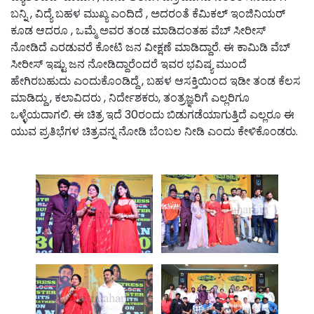
ಬನ್ನಿ , ವಿದ್ಯೆ ಬಹಳ ಮುಖ್ಯ ಎಂದಿದೆ , ಅದರಂತೆ ಕೆಮಿಕಲ್ ಇಂಜಿನಿಯರ್
ಕೂಡ ಆದರೂ , ಒಮ್ಮೆ ಅವರ ತಂಡ ಮಾಡಿದಂತಹ ವೆಬ್ ಸೀರೀಸ್
ನೋಡಿದೆ ಎರಡುವರೆ ಕೋಟಿ ಜನ ವೀಕ್ಷಣೆ ಮಾಡಿದ್ದಾರೆ. ಈ ಕಾಮಿಡಿ ವೆಬ್
ಸೀರೀಸ್ ಇಷ್ಟು ಜನ ನೋಡಿದ್ದಾರೆಂದರೆ ಇವರ ಭವಿಷ್ಯ ಮುಂದೆ
ಹೇಗಿರಬಹುದು ಎಂದುಕೊಂಡಿದ್ದೆ , ಬಹಳ ಆಸಕ್ತಿಯಿಂದ ಇಡೀ ತಂಡ ಕೆಲಸ
ಮಾಡಿದ್ದು , ಕಲಾವಿದರು , ನಿರ್ದೇಶಕರು, ತಂತ್ರಜ್ಞರಿಗೆ ಎಲ್ಲರಿಗೂ
ಒಳ್ಳೆಯದಾಗಲಿ. ಈ ಚಿತ್ರ ಇದೆ 30ರಂದು ಬಿಡುಗಡೆಯಾಗುತ್ತಿದೆ ಎಲ್ಲರೂ ಈ
ಯುವ ಪ್ರತಿಭೆಗಳ ಚಿತ್ರವನ್ನ ನೋಡಿ ಬೆಂಬಲ ನೀಡಿ ಎಂದು ಕೇಳಿಕೊಂಡರು.