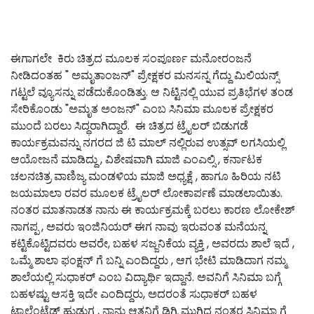
ಈಗಾಗಲೇ ಕಿರು ಚಿತ್ರದ ಮೂಲಕ ಸಂಪೂರ್ಣ ಮನೋರಂಜನೆ
ನೀಡಿದಂತಹ " ಅಮೃತಾಂಜನ್" ಪ್ರೇಕ್ಷಕರ ಮನಸನ್ನ ಗೆದ್ದು ಮಿಲಿಯನ್ಸ್
ಗಟ್ಟಲೆ ವ್ಯೂಸನ್ನು ಪಡೆದುಕೊಂಡಿತ್ತು. ಆ ನಿಟ್ಟಿನಲ್ಲಿ ಯುವ ಪ್ರತಿಭೆಗಳ ತಂಡ
ಸೇರಿಕೊಂಡು "ಅಮೃತ ಅಂಜನ್" ಎಂಬ ಸಿನಿಮಾ ಮೂಲಕ ಪ್ರೇಕ್ಷಕರ
ಮುಂದೆ ಬರಲು ಸಿದ್ಧರಾಗಿದ್ದಾರೆ. ಈ ಚಿತ್ರದ ಟ್ರೈಲರ್ ಬಿಡುಗಡೆ
ಕಾರ್ಯಕ್ರಮವನ್ನು ನಗರದ ಜಿ ಟಿ ಮಾಲ್ ನಲ್ಲಿರುವ ಉತ್ಸವ್ ಲಗಸಿಯಲ್ಲಿ
ಆಯೋಜನೆ ಮಾಡಿದ್ದು , ವಿಶೇಷವಾಗಿ ಮಾಜಿ ಎಂಎಲ್ಸಿ , ಕರ್ನಾಟಕ
ಚಲನಚಿತ್ರ ವಾಣಿಜ್ಯ ಮಂಡಳಿಯ ಮಾಜಿ ಅಧ್ಯಕ್ಷೆ , ಹಾಗೂ ಹಿರಿಯ ನಟಿ
ಜಯಮಾಲಾ ರವರ ಮೂಲಕ ಟ್ರೈಲರ್ ಲೋಕಾರ್ಪಣೆ ಮಾಡಲಾಯಿತು.
ನಂತರ ಮಾತನಾಡತ ನಾನು ಈ ಕಾರ್ಯಕ್ರಮಕ್ಕೆ ಬರಲು ಕಾರಣ ಲೋಕೇಶ್
ನಾಗಪ್ಪ , ಅವರು ಇಂಜಿನಿಯರ್ ಈಗ ನಾವು ಇರುವಂತ ಮನೆಯನ್ನ
ಕಟ್ಟಿಕೊಟ್ಟಿದವರು ಅವರೇ, ಬಹಳ ಸಜ್ಜನಿಕೆಯ ವ್ಯಕ್ತಿ , ಅವರದು ಶಾಲೆ ಇದೆ ,
ಒಮ್ಮೆ ಶಾಲಾ ಫಂಕ್ಷನ್ ಗೆ ಬನ್ನಿ ಎಂದಿದ್ದರು , ಆಗ ಭೇಟಿ ಮಾಡಿದಾಗ ನಮ್ಮ
ಶಾಲೆಯಲ್ಲಿ ಸುಧಾಕರ್ ಎಂಬ ವಿದ್ಯಾರ್ಥಿ ಇದ್ದಾನೆ. ಅವನಿಗೆ ಸಿನಿಮಾ ಬಗ್ಗೆ
ಬಹಳಷ್ಟು ಆಸಕ್ತಿ ಇದೇ ಎಂದಿದ್ದರು, ಅದರಂತೆ ಸುಧಾಕರ್ ಬಹಳ
ಟ್ಯಾಲೆಂಟೆಡ್ ಹುಡುಗ , ನಾನು ಆತನಿಗೆ ಡಿಗ್ರಿ ಮುಗಿದ ನಂತರ ಸಿನಿಮಾ ಗೆ