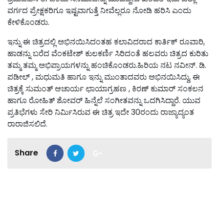
ವರ್ಗದ ಪ್ರೇಕ್ಷಕರಿಗೂ ಇಷ್ಟವಾಗುತ್ತೆ ನೀವೆಲ್ಲರೂ ನೋಡಿ ಹರಿಸಿ ಎಂದು
ಕೇಳಿಕೊಂಡರು.
ಇನ್ನು ಈ ಚಿತ್ರದಲ್ಲಿ ಅಭಿನಯಿಸಿದಂತಹ ಕಲಾವಿದರಾದ ಕಾರ್ತಿಕ್ ರೂವಾರಿ,
ಹಾಡನ್ನು ಬರೆದ ವೆಂಕಟೇಶ್ ಕುಲಕರ್ಣಿ ಸಿರಿದಂತೆ ಹಲವರು ಚಿತ್ರದ ಕುರಿತು
ತಮ್ಮ ತಮ್ಮ ಅಭಿಪ್ರಾಯಗಳನ್ನು ಹಂಚಿಕೊಂಡರು.ಹಿರಿಯ ನಟ ನವೀನ್. ಡಿ.
ಪಡೀಲ್ , ಮಧುಮತಿ ಹಾಗೂ ಇನ್ನು ಮುಂತಾದವರು ಅಭಿನಯಿಸಿದ್ದು, ಈ
ಚಿತ್ರಕ್ಕೆ ಸುಮಂತ್ ಆಚಾರ್ಯ ಛಾಯಾಗ್ರಹಣ , ಕಿರಣ್ ಕುಮಾರ್ ಸಂಕಲನ
ಹಾಗೂ ರೋಹಿತ್ ಶೋವರ್ ಹಿನ್ನೆಲೆ ಸಂಗೀತವನ್ನು ಒದಗಿಸಿದ್ದಾರೆ. ಯುವ
ಪ್ರತಿಭೆಗಳು ಸೇರಿ ನಿರ್ಮಿಸಿರುವ ಈ ಚಿತ್ರ ಇದೇ 30ರಂದು ರಾಜ್ಯಾದ್ಯಂತ
ರಾರಾಜಿಸಲಿದೆ.
Share