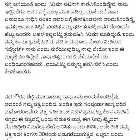
ನನ್ನ ಆಸೆಯಂತೆ ಇಂದು ಸಿನಿಮಾ ನಟನಾಗಿ ಕಾಣಿಸಿಕೊಂಡಿದ್ದೇನೆ. ನಾನು
ಇಲ್ಲಿವರೆಗೂ ಅವರ ಬಗ್ಗೆ ಎಲ್ಲೂ ಮಾತನಾಡಿಲ್ಲ , ಯಾಕೆಂದರೆ ನಾನು
ಏನಾದರೂ ಸಾಧಿಸಿ ನಂತರ ಅವರ ಬಗ್ಗೆ ಹೇಳಿಕೊಡಬೇಕು ಅಂದುಕೊಂಡಿದ್ದೆ ,
ಇವತ್ತು ಅವಕಾಶ ಸಿಕ್ಕಿದೆ. ಖಂಡಿತ ನಮ್ಮ ಇಡೀ ತಂಡಕ್ಕೆ ಅವರ ಬೆಂಬಲವೇ
ಹೆಚ್ಚು ಎಂದರು. ಬಹಳ ಇಷ್ಟಪಟ್ಟು ಶ್ರಮವಹಿಸಿ ಸಿನಿಮಾ ಮಾಡಿದ್ದೇವೆ. ಇಂದು
ನಮ್ಮ ಕಾರ್ಯಕ್ರಮಕ್ಕೆ ಹಿರಿಯ ನಟಿ ಜಯಮಾಲಾ ಮೇಡಂ ನೀಡಿರುವ
ಸಪ್ಪೋರ್ಟ್ ನಾನು ಎಂದು ಮರೆಯುವುದಿಲ್ಲ. ನಾವು ಜೀರೋ ಇಂದ ಈ
ಮಟ್ಟಕ್ಕೆ ಬಂದಿದ್ದೇವೆ. ನಾವು ಚಿತ್ರರಂಗದಲ್ಲಿ ಬೆಳೆಯಬೇಕೆಂದು
ಬಂದಿರುವಂತಹವರು , ದಯವಿಟ್ಟು ನಮ್ಮನ್ನು ಹರಸಿ ಬೆಳೆಸಿ ಎಂದು
ಕೇಳಿಕೊಂಡರು.
ನಟ ಗೌರವ ಶೆಟ್ಟಿ ಮಾತನಾಡುತ್ತಾ ನಾವು ಏನು ಅಂದುಕೊಂಡಿದ್ದೆವು,
ಅದರಂತೆ ನಮ್ಮ ಚಿತ್ರ ಬಂದಿದೆ. ಖಂಡಿತ ಇದು ಸಂಪೂರ್ಣ ಹಾಸ್ಯ ಭರಿತ
ಮನೋರಂಜನೆಯ ಚಿತ್ರ. ಇಡೀ ತಂಡ ಬಹಳ ಶ್ರಮಪಟ್ಟು ಕೆಲಸ ಮಾಡಿದೆ.
ನನ್ನದು ಈ ಚಿತ್ರದಲ್ಲಿ ಒಂದು ಕುಡುಕನ ಪಾತ್ರ. ಈಗ ನೀವು ಟ್ರೈಲರ್
ನೋಡಿದ್ದೀರಿ ನಿಮಗೆಲ್ಲಾ ಹೇಗೆ ಅನಿಸಿತು ಎಂದು ತಿಳಿಸಿ , ಅದೇ ರೀತಿ ನಮ್ಮ
ಚಿತ್ರ ಇದೇ ತಿಂಗಳು 30ರಂದು ಬಿಡುಗಡೆಯಾಗುತ್ತಿದೆ. ಎಲ್ಲರೂ ಬಂದು