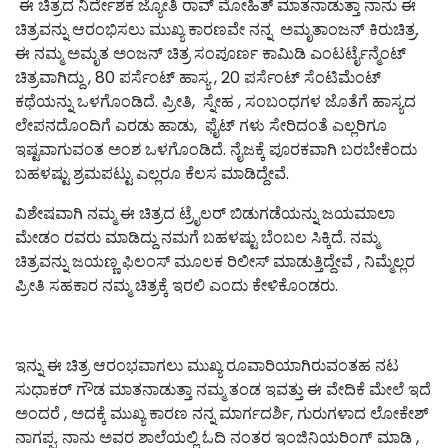
ಈ ಚಿತ್ರದ ನಿರ್ದೇಶಕ ಜ್ಯೋತಿ ರಾವ್ ಮೋಹಿತ್ ಮಾತನಾಡುತ್ತಾ ನಾನು ಈ
ಚಿತ್ರವನ್ನು ಆರಂಭಿಸಲು ಮುಖ್ಯ ಕಾರಣವೇ ನನ್ನ ಅಮೃತಾಂಜನ್ ಕಿರುಚಿತ್ರ.
ಈ ನಮ್ಮ ಅಮೃತ ಅಂಜನ್ ಚಿತ್ರ ಸಂಪೂರ್ಣ ಕಾಮಿಡಿ ಎಂಟರ್ಟೈನ್ಮೆಂಟ್
ಚಿತ್ರವಾಗಿದ್ದು , 80 ಪರ್ಸೆಂಟ್ ಹಾಸ್ಯ , 20 ಪರ್ಸೆಂಟ್ ಸೆಂಟಿಮೆಂಟ್
ಕಥೆಯನ್ನು ಒಳಗೊಂಡಿದೆ. ಪ್ರೀತಿ, ಸ್ನೇಹ , ಸಂಬಂಧಗಳ ಜೊತೆಗೆ ಹಾಸ್ಯದ
ಲೇಪನದೊಂದಿಗೆ ಎರಡು ಹಾಡು, ಫೈಟ್ ಗಳು ಸೇರಿದಂತೆ ಎಲ್ಲರಿಗೂ
ಇಷ್ಟವಾಗುವಂತ ಅಂಶ ಒಳಗೊಂಡಿದೆ. ನೈಜಕ್ಕೆ ಪೂರಕವಾಗಿ ಬರಬೇಕೆಂದು
ಬಹಳಷ್ಟು ಶ್ರಮಪಟ್ಟು ಎಲ್ಲರೂ ಕೆಲಸ ಮಾಡಿದ್ದೇವೆ.
ವಿಶೇಷವಾಗಿ ನಮ್ಮ ಈ ಚಿತ್ರದ ಟ್ರೈಲರ್ ಬಿಡುಗಡೆಯನ್ನು ಜಯಮಾಲಾ
ಮೇಡಂ ರವರು ಮಾಡಿದ್ದು ನಮಗೆ ಬಹಳಷ್ಟು ಬೆಂಬಲ ಸಿಕ್ಕಿದೆ. ನಮ್ಮ
ಚಿತ್ರವನ್ನು ಜಯಣ್ಣ ಫಿಲಂಸ್ ಮೂಲಕ ರಿಲೀಸ್ ಮಾಡುತ್ತಿದ್ದೇವೆ , ನಿಮ್ಮೆಲ್ಲರ
ಪ್ರೀತಿ ಸಹಕಾರ ನಮ್ಮ ಚಿತ್ರಕ್ಕೆ ಇರಲಿ ಎಂದು ಕೇಳಿಕೊಂಡರು.
ಇನ್ನು ಈ ಚಿತ್ರ ಆರಂಭವಾಗಲು ಮುಖ್ಯ ರೂವಾರಿಯಾಗಿರುವಂತಹ ನಟ
ಸುಧಾಕರ್ ಗೌಡ ಮಾತನಾಡುತ್ತಾ ನಮ್ಮ ತಂಡ ಇವತ್ತು ಈ ವೇದಿಕೆ ಮೇಲೆ ಇದೆ
ಅಂದರೆ , ಅದಕ್ಕೆ ಮುಖ್ಯ ಕಾರಣ ನನ್ನ ಮಾರ್ಗದರ್ಶಿ, ಗುರುಗಳಾದ ಲೋಕೇಶ್
ನಾಗಪ್ಪ. ನಾನು ಅವರ ಶಾಲೆಯಲ್ಲಿ ಓದಿ ನಂತರ ಇಂಜಿನಿಯರಿಂಗ್ ಮಾಡಿ ,