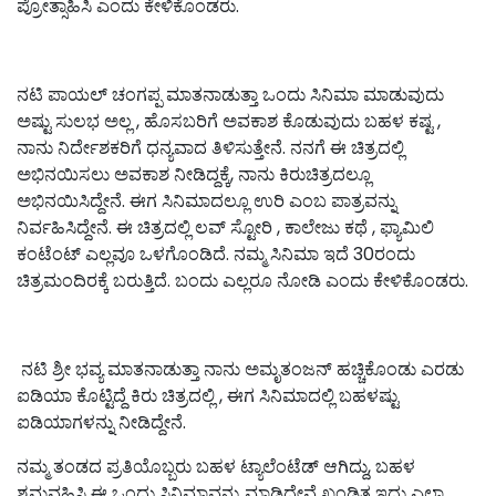
ಪ್ರೋತ್ಸಾಹಿಸಿ ಎಂದು ಕೇಳಿಕೊಂಡರು.
ನಟಿ ಪಾಯಲ್ ಚಂಗಪ್ಪ ಮಾತನಾಡುತ್ತಾ ಒಂದು ಸಿನಿಮಾ ಮಾಡುವುದು
ಅಷ್ಟು ಸುಲಭ ಅಲ್ಲ , ಹೊಸಬರಿಗೆ ಅವಕಾಶ ಕೊಡುವುದು ಬಹಳ ಕಷ್ಟ ,
ನಾನು ನಿರ್ದೇಶಕರಿಗೆ ಧನ್ಯವಾದ ತಿಳಿಸುತ್ತೇನೆ. ನನಗೆ ಈ ಚಿತ್ರದಲ್ಲಿ
ಅಭಿನಯಿಸಲು ಅವಕಾಶ ನೀಡಿದ್ದಕ್ಕೆ, ನಾನು ಕಿರುಚಿತ್ರದಲ್ಲೂ
ಅಭಿನಯಿಸಿದ್ದೇನೆ. ಈಗ ಸಿನಿಮಾದಲ್ಲೂ ಉರಿ ಎಂಬ ಪಾತ್ರವನ್ನು
ನಿರ್ವಹಿಸಿದ್ದೇನೆ. ಈ ಚಿತ್ರದಲ್ಲಿ ಲವ್ ಸ್ಟೋರಿ , ಕಾಲೇಜು ಕಥೆ , ಫ್ಯಾಮಿಲಿ
ಕಂಟೆಂಟ್ ಎಲ್ಲವೂ ಒಳಗೊಂಡಿದೆ. ನಮ್ಮ ಸಿನಿಮಾ ಇದೆ 30ರಂದು
ಚಿತ್ರಮಂದಿರಕ್ಕೆ ಬರುತ್ತಿದೆ. ಬಂದು ಎಲ್ಲರೂ ನೋಡಿ ಎಂದು ಕೇಳಿಕೊಂಡರು.
ನಟಿ ಶ್ರೀ ಭವ್ಯ ಮಾತನಾಡುತ್ತಾ ನಾನು ಅಮೃತಂಜನ್ ಹಚ್ಚಿಕೊಂಡು ಎರಡು
ಐಡಿಯಾ ಕೊಟ್ಟಿದ್ದೆ ಕಿರು ಚಿತ್ರದಲ್ಲಿ , ಈಗ ಸಿನಿಮಾದಲ್ಲಿ ಬಹಳಷ್ಟು
ಐಡಿಯಾಗಳನ್ನು ನೀಡಿದ್ದೇನೆ.
ನಮ್ಮ ತಂಡದ ಪ್ರತಿಯೊಬ್ಬರು ಬಹಳ ಟ್ಯಾಲೆಂಟೆಡ್ ಆಗಿದ್ದು, ಬಹಳ
ಶ್ರಮವಹಿಸಿ ಈ ಒಂದು ಸಿನಿಮಾವನ್ನು ಮಾಡಿದ್ದೇವೆ ಖಂಡಿತ ಇದು ಎಲ್ಲಾ