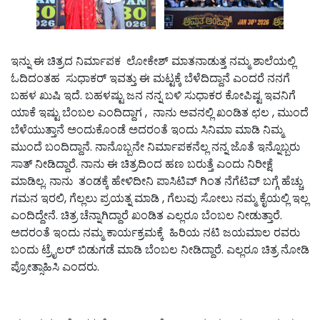
ಇನ್ನು ಈ ಚಿತ್ರದ ನಿರ್ಮಾಪಕ ಲೋಕೇಶ್ ಮಾತನಾಡುತ್ತ ನಮ್ಮ ಶಾಲೆಯಲ್ಲಿ
ಓದಿದಂತಹ ಸುಧಾಕರ್ ಇವತ್ತು ಈ ಮಟ್ಟಕ್ಕೆ ಬೆಳೆದಿದ್ದಾನೆ ಎಂದರೆ ನನಗೆ
ಬಹಳ ಖುಷಿ ಇದೆ. ಬಹಳಷ್ಟು ಜನ ನನ್ನ ಬಳಿ ಸುಧಾಕರ ಕೋಪಿಷ್ಟ ಇವನಿಗೆ
ಯಾಕೆ ಇಷ್ಟು ಬೆಂಬಲ ಎಂದಿದ್ದಾಗ , ನಾನು ಅವನಲ್ಲಿ ಖಂಡಿತ ಛಲ , ಮುಂದೆ
ಬೆಳೆಯುತ್ತಾನೆ ಅಂದುಕೊಂಡೆ ಅದರಂತೆ ಇಂದು ಸಿನಿಮಾ ಮಾಡಿ ನಿಮ್ಮ
ಮುಂದೆ ಬಂದಿದ್ದಾನೆ. ನಾನೊಬ್ಬನೇ ನಿರ್ಮಾಪಕನೆಲ್ಲ ನನ್ನ ಜೊತೆ ಇನ್ನೊಬ್ಬರು
ಸಾತ್ ನೀಡಿದ್ದಾರೆ. ನಾನು ಈ ಚಿತ್ರದಿಂದ ಹಣ ಬರುತ್ತೆ ಎಂದು ನಿರೀಕ್ಷೆ
ಮಾಡಿಲ್ಲ. ನಾನು ತಂಡಕ್ಕೆ ಹೇಳಿದೀನಿ ಪಾಸಿಟಿವ್ ಗಿಂತ ನೆಗೆಟಿವ್ ಬಗ್ಗೆ ಹೆಚ್ಚು
ಗಮನ ಇರಲಿ, ಗೆಲ್ಲಲು ಪ್ರಯತ್ನ ಮಾಡಿ , ಗೆಲುವು ಸೋಲು ನಮ್ಮ ಕೈಯಲ್ಲಿ ಇಲ್ಲ
ಎಂದಿದ್ದೇನೆ. ಚಿತ್ರ ಚೆನ್ನಾಗಿದ್ದಾರೆ ಖಂಡಿತ ಎಲ್ಲರೂ ಬೆಂಬಲ ನೀಡುತ್ತಾರೆ.
ಅದರಂತೆ ಇಂದು ನಮ್ಮ ಕಾರ್ಯಕ್ರಮಕ್ಕೆ ಹಿರಿಯ ನಟಿ ಜಯಮಾಲ ರವರು
ಬಂದು ಟ್ರೈಲರ್ ಬಿಡುಗಡೆ ಮಾಡಿ ಬೆಂಬಲ ನೀಡಿದ್ದಾರೆ. ಎಲ್ಲರೂ ಚಿತ್ರ ನೋಡಿ
ಪ್ರೋತ್ಸಾಹಿಸಿ ಎಂದರು.