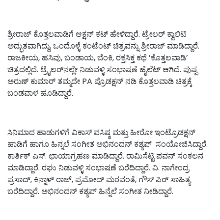
ಶ್ರೀರಾಜ್ ಕೊತ್ತಲವಾಡಿಗೆ ಆಕ್ಷನ್ ಕಟ್ ಹೇಳಿದ್ದಾರೆ. ಟ್ರೇಲರ್‌ ಕ್ವಾಲಿಟಿ
ಅದ್ಭುತವಾಗಿದ್ದು, ಒಂದೊಳ್ಳೆ ಕಂಟೆಂಟ್‌ ಚಿತ್ರವನ್ನು ಶ್ರೀರಾಜ್‌ ಮಾಡಿದ್ದಾರೆ.
ರಾಜಕೀಯ, ಹಸಿವು, ಬಂಡಾಯ, ಬೆಂಕಿ, ರಕ್ತಸಿಕ್ತ ಕಥೆ ’ಕೊತ್ತಲವಾಡಿ’
ಚಿತ್ರದಲ್ಲಿದೆ. ಟ್ರೈಲರ್‌ನಲ್ಲೇ ನಿಡುವಳ್ಳಿ ಸಂಭಾಷಣೆ ಹೈಲೆಟ್ ಆಗಿದೆ. ಪುಷ್ಪ
ಅರುಣ್‌ ಕುಮಾರ್‌ ತಮ್ಮದೇ PA ಪ್ರೊಡಕ್ಷನ್‌ ನಡಿ ಕೊತ್ತಲವಾಡಿ ಚಿತ್ರಕ್ಕೆ
ಬಂಡವಾಳ ಹೂಡಿದ್ದಾರೆ.
ಸಿನಿಮಾದ ಹಾಡುಗಳಿಗೆ ವಿಕಾಸ್ ವಸಿಷ್ಠ ಮತ್ತು ಹೀರೋ ಇಂಟ್ರೊಡಕ್ಷನ್
ಹಾಡಿಗೆ ಹಾಗೂ ಹಿನ್ನಲೆ ಸಂಗೀತ ಅಭಿನಂದನ್ ಕಶ್ಯಪ್ ಸಂಯೋಜಿಸಿದ್ದಾರೆ.
ಕಾರ್ತಿಕ್ ಎಸ್. ಛಾಯಾಗ್ರಹಣ ಮಾಡಿದ್ದಾರೆ. ರಾಮಿಸೆಟ್ಟಿ ಪವನ್ ಸಂಕಲನ
ಮಾಡಿದ್ದಾರೆ. ರಘು ನಿಡುವಳ್ಳಿ ಸಂಭಾಷಣೆ ಬರೆದಿದ್ದಾರೆ. ವಿ. ನಾಗೇಂದ್ರ
ಪ್ರಸಾದ್, ಕಿನ್ನಾಳ್ ರಾಜ್, ಪ್ರಮೋದ್ ಮರವಂತೆ, ಗೌಸ್ ಪಿರ್ ಸಾಹಿತ್ಯ
ಬರೆದಿದ್ದಾರೆ. ಅಭಿನಂದನ್‌ ಕಶ್ಯಪ್‌ ಹಿನ್ನೆಲೆ ಸಂಗೀತ ನೀಡಿದ್ದಾರೆ.