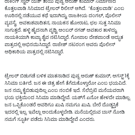
ರಾಕಿಂಗ್‌ ಸ್ಟಾರ್‌ ಯಶ್‌ ತಾಯಿ ಪುಷ್ಪ ಅರುಣ್‌ ಕುಮಾರ್‌ ನಿರ್ಮಾಣದ
ಕೊತ್ತಲವಾಡಿ ಸಿನಿಮಾದ ಟ್ರೇಲರ್‌ ರಿಲೀಸ್‌ ಆಗಿದೆ. ’ಕೊತ್ತಲವಾಡಿ’ ಎಂಬ
ಊರಿನಲ್ಲಿ ನಡೆಯುವ ಕಥೆ ಇದಾಗಿದ್ದು, ರಾಜಕೀಯ ದಂಗಲ್‌, ಪೊಲೀಸ್‌
ವ್ಯವಸ್ಥೆ, ಅವಕಾಶವಾದಿತನ, ನಾಯಕನ ಹೋರಾಟ, ಛಲ ಸುತ್ತ ಸಿನಿಮಾ
ಸಾಗುತ್ತದೆ. ಹಳ್ಳಿ ಹೈದನಾಗಿ ಪೃಥ್ವಿ ಅಂಬರ್‌ ರಗಡ್‌ ಅವತಾರ ತಾಳಿದ್ದು,
ನಾಯಕಿಯಾಗಿ ಕಾವ್ಯಾ ಶೈವ ನಟಿಸಿದ್ದಾರೆ. ಗೋಪಾಲ ದೇಶಪಾಂಡೆ ಅದ್ಭುತ
ಪಾತ್ರದಲ್ಲಿ ಅಭಿನಯಿಸಿದ್ದಾರೆ. ರಾಜೇಶ್ ನಟರಂಗ ಅವರು ಪೊಲೀಸ್
ಅಧಿಕಾರಿಯ ಪಾತ್ರದಲ್ಲಿ ನಟಿಸಿದ್ದಾರೆ.
ಟ್ರೇಲರ್‌ ಬಿಡುಗಡೆ ಬಳಿಕ ಮಾತನಾಡಿದ ಪುಷ್ಪ ಅರುಣ್‌ ಕುಮಾರ್‌, ಆಗಸ್ಟ್‌ 1ಕ್ಕೆ
ಸಿನಿಮಾ ಬರ್ತಿದೆ. ಜನ ಈ ಚಿತ್ರ ಹೇಗೆ ತೆಗೆದುಕೊಳ್ತಾರೋ ಎಂಬ ಭಯವಿದೆ.
ಜನ ನಮ್ಮ ಕೈಬಿಡುವುದಿಲ್ಲ ಎಂಬ ನಂಬಿಕೆ ಇದೆ. ಸೆಲೆಬ್ರಿಟಿ ಮನೆಯವರಾಗಿ
ಭಯ ಭಕ್ತಿಯಿಂದ ಸಿನಿಮಾ ಮಾಡಿದ್ದೇವೆ. ಯಶ್‌ಗೆ ಏನೋ ಹೇಳದೇ ಮಾಡಿಲ್ಲ.
ಜನ ಒಪ್ಪಿಕೊಂಡರೆ ಅವರಿಗೂ ಖುಷಿ ನಮಗೂ ಖುಷಿ. ಬೇರೆ ದೊಡ್ಡಸ್ತಿಕೆ
ಇದರಲ್ಲಿ ಇಲ್ಲ. ಇವೆಲ್ಲಾ ಅಂದುಕೊಳ್ಳಬೇಡಿ. ಮನೆಯಲ್ಲಿರುವ ಬಾಸ್‌ ನೋಡಿ
ನಮಗೆ ಸ್ಫೂರ್ತಿ ಪಡೆದು ಸಿನಿಮಾ ಮಾಡಿದ್ದೇವೆ ಎಂದರು.