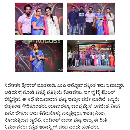
ನಿರ್ದೇಶಕ ಶ್ರೀರಾಜ್‌ ಮಾತನಾಡಿ, ಖುಷಿ ಅನ್ನೋವುದಕ್ಕಿಂತ ಇದು ಜವಾಬ್ದಾರಿ.
ಆಡಿಯನ್ಸ್‌ ನೋಡಿ ಚಿತ್ರಕ್ಕೆ ಪ್ರತಿಕ್ರಿಯೆ ಕೊಡಬೇಕು. ಆಗಸ್ಟ್‌ 1ಕ್ಕೆ ಟ್ರೇಲರ್‌
ಬಿಟ್ಟಿದ್ದೇವೆ. ಈ ಕಥೆ ಶುರುವಾದಾಗ ಪುಷ್ಪ ಅಮ್ಮನ ಚರ್ಚೆ ಮಾಡಿದೆ. ಒಬ್ಬರೇ
ಚಿತ್ರತಂಡ ಸೇರಿಕೊಂಡರು. ಯಾವುದಕ್ಕೂ ಕಾಂಪ್ರಮೈಸ್‌ ಆಗಬೇಡ. ನಿನಗೆ
ಏನೂ ಬೇಕೋ ಅದು ತೆಗೆದುಕೊಳ್ಳು ಎನ್ನುತ್ತಿದ್ದರು. ಇವತ್ತು ನೀವು
ನೋಡುತ್ತಿರುವ ಕ್ವಾಲಿಟಿ, ಕಂಟೆಂಟ್‌ ಕಾರಣ ಪುಷ್ಪ ಅಮ್ಮ. ಈ ರೀತಿ
ನಿರ್ಮಾಪಕರು ಕನ್ನಡ ಇಂಡಸ್ಟ್ರೀಗೆ ಬೇಕು ಎಂದು ಹೇಳಿದರು.