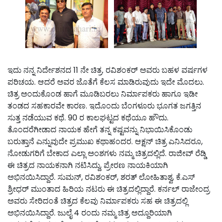
ಇದು ನನ್ನ ನಿರ್ದೇಶನದ 11 ನೇ ಚಿತ್ರ. ರವಿಶಂಕರ್ ಅವರು ಬಹಳ ವರ್ಷಗಳ
ಪರಿಚಯ. ಆದರೆ ಅವರ ಜೊತೆಗೆ ಕೆಲಸ ಮಾಡಿರುವುದು ಇದೇ ಮೊದಲು.
ಚಿತ್ರ ಅಂದುಕೊಂಡ ಹಾಗೆ ಮೂಡಿಬರಲು ನಿರ್ಮಾಪಕರು ಹಾಗೂ ಇಡೀ
ತಂಡದ‌ ಸಹಕಾರವೇ ಕಾರಣ. ಇದೊಂದು ಬೆಂಗಳೂರು ಭೂಗತ ಜಗತ್ತಿನ
ಸುತ್ತ ನಡೆಯುವ ಕಥೆ. 90 ರ ಕಾಲಘಟ್ಟದ ಕಥೆಯೂ ಹೌದು.
ತೊಂದರೆಗೀಡಾದ ನಾಯಕ ಹೇಗೆ ತನ್ನ ಕಷ್ಟವನ್ನು ನಿಭಾಯಿಸಿಕೊಂಡು
ಬರುತ್ತಾನೆ ಎನ್ನುವುದೇ ಪ್ರಮುಖ ಕಥಾಹಂದರ. ಆಕ್ಷನ್ ಚಿತ್ರ ಎನಿಸಿದರೂ,
ನೋಡುಗರಿಗೆ ಬೇಕಾದ ಎಲ್ಲಾ ಅಂಶಗಳು ನಮ್ಮ ಚಿತ್ರದಲ್ಲಿದೆ. ರಾಜೀವ್ ರೆಡ್ಡಿ
ಈ ಚಿತ್ರದ ನಾಯಕನಾಗಿ ನಟಿಸಿದ್ದು, ಪ್ರೇರಣ ನಾಯಕಿಯಾಗಿ
ಅಭಿನಯಿಸಿದ್ದಾರೆ. ಸುಮನ್, ರವಿಶಂಕರ್, ಶರತ್ ಲೋಹಿತಾಶ್ವ, ಕೆ.ಎಸ್
ಶ್ರೀಧರ್ ಮುಂತಾದ ಹಿರಿಯ ನಟರು ಈ ಚಿತ್ರದಲ್ಲಿದ್ದಾರೆ. ಕರ್ನಲ್ ರಾಜೇಂದ್ರ
ಅವರು ಸೇರಿದಂತೆ ಚಿತ್ರ‌ದ ಕೆಲವು ನಿರ್ಮಾಪಕರು ಸಹ ಈ ಚಿತ್ರದಲ್ಲಿ
ಅಭಿನಯಿಸಿದ್ದಾರೆ. ಜುಲೈ 4 ರಂದು ನಮ್ಮ ಚಿತ್ರ ಅದ್ದೂರಿಯಾಗಿ