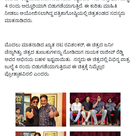
4 ರಂದು ಅದ್ದೂರಿಯಾಗಿ ಬಿಡುಗಡೆಯಾಗುತ್ತಿದೆ. ಈ ಕುರಿತು ಮಾಹಿತಿ
ನೀಡಲು ಆಯೋಜಿಸಲಾಗಿದ್ದ ಪತ್ರಿಕಾಗೋಷ್ಠಿಯಲ್ಲಿ ಚಿತ್ರತಂಡದ ಸದಸ್ಯರು
ಮಾತನಾಡಿದರು.
ಮೊದಲು ಮಾತನಾಡಿದ ಖ್ಯಾತ ನಟ ರವಿಶಂಕರ್, ಈ ಚಿತ್ರದ ಜರ್ನಿ
ಚೆನ್ನಾಗಿತ್ತು. ಚಿತ್ರದ ತುಣುಕುಗಳನ್ನು ನೋಡಿದಾಗ ನಾಯಕ ರಾಜೀವ್ ರೆಡ್ಡಿ
ಅವರ ಅಭಿನಯ ಬಹಳ ಇಷ್ಟವಾಯಿತು. ನನ್ನದು ಈ ಚಿತ್ರದಲ್ಲಿ ವಿಭಿನ್ನ ಪಾತ್ರ.
ಜುಲೈ 4 ರಂದು ಬಿಡುಗಡೆಯಾಗುತ್ತಿರುವ ಈ ಚಿತ್ರಕ್ಕೆ ನಿಮ್ಮೆಲ್ಲರ
ಪ್ರೋತ್ಸಾಹವಿರಲಿ ಎಂದರು.