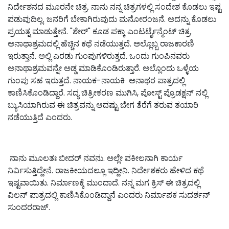
ನಿರ್ದೇಶನದ ಮೂರನೇ ಚಿತ್ರ. ನಾನು ನನ್ನ ಚಿತ್ರಗಳಲ್ಲಿ ಸಂದೇಶ ಕೊಡಲು ಇಷ್ಟ
ಪಡುವುದಿಲ್ಲ. ಜನರಿಗೆ ಬೇಕಾಗಿರುವುದು ಮನೋರಂಜನೆ. ಅದನ್ನು ಕೊಡಲು
ಪ್ರಯತ್ನ ಮಾಡುತ್ತೇನೆ. "ಶೇರ್" ಕೂಡ ಪಕ್ಕಾ ಎಂಟರ್ಟೈನ್ಮೆಂಟ್ ಚಿತ್ರ.
ಅನಾಥಾಶ್ರಮದಲ್ಲಿ ಹೆಚ್ಚಿನ ಕಥೆ ನಡೆಯುತ್ತದೆ. ಅಲ್ಲೊಬ್ಬ ರಾಜಕಾರಣಿ
ಇರುತ್ತಾನೆ. ಅಲ್ಲಿ ಎರಡು ಗುಂಪುಗಳಿರುತ್ತದೆ. ಒಂದು ಗುಂಪಿನವರು
ಅನಾಥಾಶ್ರಮವನ್ನೇ ಅಡ್ಡ ಮಾಡಿಕೊಂಡಿರುತ್ತಾರೆ. ಅಲ್ಲೊಂದು ಒಳ್ಳೆಯ
ಗುಂಪು ಸಹ ಇರುತ್ತದೆ. ನಾಯಕ-ನಾಯಕಿ ಅನಾಥರ ಪಾತ್ರದಲ್ಲಿ
ಕಾಣಿಸಿಕೊಂಡಿದ್ದಾರೆ. ಸದ್ಯ ಚಿತ್ರೀಕರಣ ಮುಗಿಸಿ,‌ ಪೋಸ್ಟ್ ಪ್ರೊಡಕ್ಷನ್ ನಲ್ಲಿ
ಬ್ಯುಸಿಯಾಗಿರುವ ಈ ಚಿತ್ರವನ್ನು ಆದಷ್ಟು ಬೇಗ ತೆರೆಗೆ ತರುವ ತಯಾರಿ‌
ನಡೆಯುತ್ತಿದೆ ಎಂದರು.
ನಾನು‌ ಮೂಲತಃ ಬೀದರ್ ನವನು. ಅಲ್ಲೇ ವಕೀಲನಾಗಿ ಕಾರ್ಯ
ನಿರ್ವಿಸುತ್ತಿದ್ದೇನೆ. ರಾಜಕೀಯದಲ್ಲೂ ಇದ್ದೀನಿ. ನಿರ್ದೇಶಕರು ಹೇಳಿದ ಕಥೆ
ಇಷ್ಟವಾಯಿತು. ನಿರ್ಮಾಣಕ್ಕೆ ಮುಂದಾದೆ. ನನ್ನ ಮಗ ಕ್ರಿಸ್ ಈ ಚಿತ್ರದಲ್ಲಿ
ವಿಲನ್ ಪಾತ್ರದಲ್ಲಿ ಕಾಣಿಸಿಕೊಂಡಿದ್ದಾನೆ ಎಂದರು ನಿರ್ಮಾಪಕ ಸುದರ್ಶನ್
ಸುಂದರರಾಜ್.