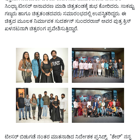
ಸಿಂಧ್ಯಾ ಟೀಸರ್ ಅನಾವರಣ ಮಾಡಿ ಚಿತ್ರತಂಡಕ್ಕೆ ಶುಭ ಕೋರಿದರು. ಸಾಕಷ್ಟು
ಗಣ್ಯರು ಹಾಗೂ ಚಿತ್ರತಂಡದವರು ಸಮಾರಂಭದಲ್ಲಿ ಉಪಸ್ಥಿತರಿದ್ದರು. ಈ
ಚಿತ್ರದ ಮೂಲಕ ನಿರ್ಮಾಪಕ ಸುದರ್ಶನ್ ಸುಂದರರಾಜ್ ಅವರ ಪುತ್ರ ಕ್ರಿಸ್
ಖಳನಟನಾಗಿ ಚಿತ್ರರಂಗ ಪ್ರವೇಶಿಸುತ್ತಿದ್ದಾರೆ‌.
ಟೀಸರ್ ಬಿಡುಗಡೆ ನಂತರ ಮಾತನಾಡಿದ ನಿರ್ದೇಶಕ ಪ್ರಸಿದ್ದ್, "ಶೇರ್" ನನ್ನ