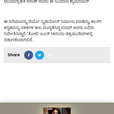
ಛಾಯಾಗ್ರಾಹಕ ಅರುಣ್ ಅವರು ಈ ಸಿನಿಮಾದ ಕ್ಯಾಮರಮನ್.
ಈ ಸಿನೆಮಾವನ್ನು ಜಿಯೋ ಸ್ಟುಡಿಯೋಸ್ ನಿರ್ಮಾಣ ಮಾಡಿದ್ದು, ಕಲರ್ಸ್
ಕನ್ನಡವನ್ನು ದಶಕಗಳ ಕಾಲ ಮುನ್ನಡೆಸಿದ್ದ ಪರಮ್‌ ಅವರು ಬರೆದು
ನಿರ್ದೇಶಿಸಿದ್ದಾರೆ. ʼಕೋಟಿʼ ಜೂನ್‌ 14ರಂದು ಚಿತ್ರಮಂದಿರಗಳಲ್ಲಿ
ಬಿಡುಗಡೆಯಾಗಲಿದೆ.
Share