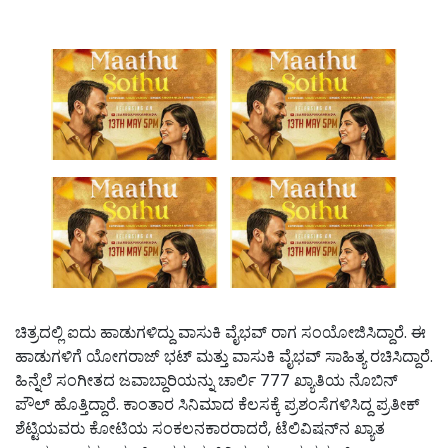
ಚಿತ್ರದಲ್ಲಿ ಐದು ಹಾಡುಗಳಿದ್ದು ವಾಸುಕಿ ವೈಭವ್‌ ರಾಗ ಸಂಯೋಜಿಸಿದ್ದಾರೆ. ಈ
ಹಾಡುಗಳಿಗೆ ಯೋಗರಾಜ್‌ ಭಟ್‌ ಮತ್ತು ವಾಸುಕಿ ವೈಭವ್‌ ಸಾಹಿತ್ಯ ರಚಿಸಿದ್ದಾರೆ.
ಹಿನ್ನೆಲೆ ಸಂಗೀತದ ಜವಾಬ್ದಾರಿಯನ್ನು ಚಾರ್ಲಿ 777 ಖ್ಯಾತಿಯ ನೊಬಿನ್‌
ಪೌಲ್‌ ಹೊತ್ತಿದ್ದಾರೆ. ಕಾಂತಾರ ಸಿನಿಮಾದ ಕೆಲಸಕ್ಕೆ ಪ್ರಶಂಸೆಗಳಿಸಿದ್ದ ಪ್ರತೀಕ್‌
ಶೆಟ್ಟಿಯವರು‌ ಕೋಟಿಯ ಸಂಕಲನಕಾರರಾದರೆ, ಟೆಲಿವಿಷನ್‌ನ ಖ್ಯಾತ